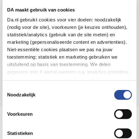
Voor 21u besteld,
binnen 2 dagen in huis
*
DA maakt gebruik van cookies
8.6 uit
4.106 reviews
Da.nl gebruikt cookies voor vier doelen: noodzakelijk
(nodig voor de site), voorkeuren (je keuzes onthouden),
Over DA
statistiek/analytics (gebruik van de site meten) en
Klantenservice
marketing (gepersonaliseerde content en advertenties).
Niet-essentiële cookies plaatsen we pas na jouw
Assortiment
toestemming; statistiek en marketing gebruiken we
uitsluitend op basis van toestemming. We delen
DA
Volg
op:
gegevens met X aantal partners o.a. analytics providers,
advertentienetwerken en social mediaplatforms; in onze
Cookie-verklaring
vind je de volledige lijst van partijen
Toestemmingsselectie
en de bewaartermijnen per categorie. Je kunt je keuze op
Noodzakelijk
elk moment wijzigen of intrekken via
Cookie-
instellingen
. Meer informatie over onze
Voorkeuren
Online aanbieder medicijnen
gegevensverwerking staat in de
Privacyverklaring
.
⁠Controleer welke medicijnen onze
webshop mag verkopen.
Statistieken