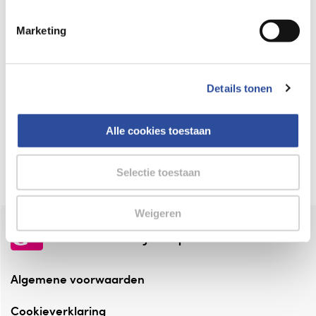
Keurmerk Zelfzorg Online
Marketing
⁠Verantwoorde zorg, ⁠ook online.
Winkelen met zekerheid
Details tonen
⁠Deze webshop is aangesloten ⁠bij
Thuiswinkelwaarborg.
Alle cookies toestaan
Altijd onze folder bij de hand
Check onze folders ⁠bij AlleFolders.
Selectie toestaan
Weigeren
de vriendelijke specialist
Algemene voorwaarden
Cookieverklaring