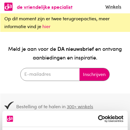
de vriendelijke specialist
Winkels
Op dit moment zijn er twee terugroepacties, meer
informatie vind je
hier
DA nieuwsbrief
Meld je aan voor de
en ontvang
aanbiedingen en inspiratie.
Inschrijven
Bestelling af te halen in
300+ winkels
Gratis verzending vanaf 49.-