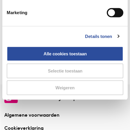
Keurmerk Zelfzorg Online
Marketing
⁠Verantwoorde zorg, ⁠ook online.
Winkelen met zekerheid
Details tonen
⁠Deze webshop is aangesloten ⁠bij
Thuiswinkelwaarborg.
Alle cookies toestaan
Altijd onze folder bij de hand
Check onze folders ⁠bij AlleFolders.
Selectie toestaan
Weigeren
de vriendelijke specialist
Algemene voorwaarden
Cookieverklaring