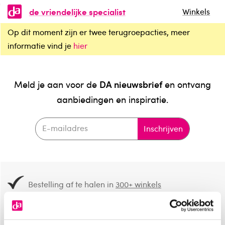
de vriendelijke specialist
Winkels
Op dit moment zijn er twee terugroepacties, meer
informatie vind je
hier
DA nieuwsbrief
Meld je aan voor de
en ontvang
aanbiedingen en inspiratie.
Inschrijven
Bestelling af te halen in
300+ winkels
Gratis verzending vanaf 49.-