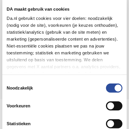
Voor 21u besteld,
binnen 2 dagen in huis
*
DA maakt gebruik van cookies
8.6 uit
4.106 reviews
Da.nl gebruikt cookies voor vier doelen: noodzakelijk
(nodig voor de site), voorkeuren (je keuzes onthouden),
Over DA
statistiek/analytics (gebruik van de site meten) en
Klantenservice
marketing (gepersonaliseerde content en advertenties).
Niet-essentiële cookies plaatsen we pas na jouw
Assortiment
toestemming; statistiek en marketing gebruiken we
uitsluitend op basis van toestemming. We delen
DA
Volg
op:
gegevens met X aantal partners o.a. analytics providers,
advertentienetwerken en social mediaplatforms; in onze
Cookie-verklaring
vind je de volledige lijst van partijen
Toestemmingsselectie
en de bewaartermijnen per categorie. Je kunt je keuze op
Noodzakelijk
elk moment wijzigen of intrekken via
Cookie-
instellingen
. Meer informatie over onze
Voorkeuren
Online aanbieder medicijnen
gegevensverwerking staat in de
Privacyverklaring
.
⁠Controleer welke medicijnen onze
webshop mag verkopen.
Statistieken