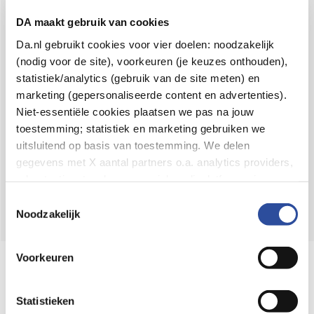
Voor 21u besteld,
binnen 2 dagen in huis
*
DA maakt gebruik van cookies
8.6 uit
4.106 reviews
Da.nl gebruikt cookies voor vier doelen: noodzakelijk
(nodig voor de site), voorkeuren (je keuzes onthouden),
Over DA
statistiek/analytics (gebruik van de site meten) en
Klantenservice
marketing (gepersonaliseerde content en advertenties).
Niet-essentiële cookies plaatsen we pas na jouw
Assortiment
toestemming; statistiek en marketing gebruiken we
uitsluitend op basis van toestemming. We delen
DA
Volg
op:
gegevens met X aantal partners o.a. analytics providers,
advertentienetwerken en social mediaplatforms; in onze
Cookie-verklaring
vind je de volledige lijst van partijen
Toestemmingsselectie
en de bewaartermijnen per categorie. Je kunt je keuze op
Noodzakelijk
elk moment wijzigen of intrekken via
Cookie-
instellingen
. Meer informatie over onze
Voorkeuren
Online aanbieder medicijnen
gegevensverwerking staat in de
Privacyverklaring
.
⁠Controleer welke medicijnen onze
webshop mag verkopen.
Statistieken