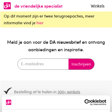
de vriendelijke specialist
Winkels
Op dit moment zijn er twee terugroepacties, meer
informatie vind je
hier
DA nieuwsbrief
Meld je aan voor de
en ontvang
aanbiedingen en inspiratie.
Inschrijven
Bestelling af te halen in
300+ winkels
Gratis verzending vanaf 49.-