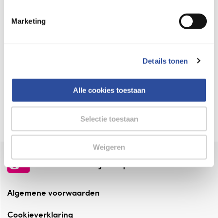
Keurmerk Zelfzorg Online
Marketing
⁠Verantwoorde zorg, ⁠ook online.
Winkelen met zekerheid
Details tonen
⁠Deze webshop is aangesloten ⁠bij
Thuiswinkelwaarborg.
Alle cookies toestaan
Altijd onze folder bij de hand
Check onze folders ⁠bij AlleFolders.
Selectie toestaan
Weigeren
de vriendelijke specialist
Algemene voorwaarden
Cookieverklaring