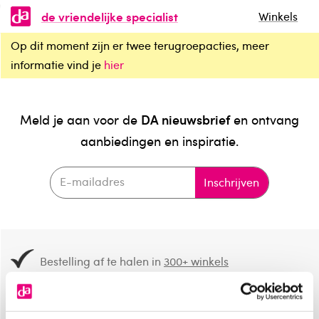
de vriendelijke specialist
Winkels
Op dit moment zijn er twee terugroepacties, meer
informatie vind je
hier
DA nieuwsbrief
Meld je aan voor de
en ontvang
aanbiedingen en inspiratie.
Inschrijven
Bestelling af te halen in
300+ winkels
Gratis verzending vanaf 49.-