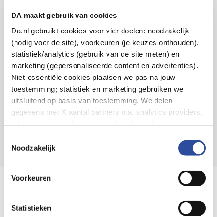
Voor 21u besteld,
binnen 2 dagen in huis
*
DA maakt gebruik van cookies
8.6 uit
4.106 reviews
Da.nl gebruikt cookies voor vier doelen: noodzakelijk
(nodig voor de site), voorkeuren (je keuzes onthouden),
Over DA
statistiek/analytics (gebruik van de site meten) en
Klantenservice
marketing (gepersonaliseerde content en advertenties).
Niet-essentiële cookies plaatsen we pas na jouw
Assortiment
toestemming; statistiek en marketing gebruiken we
uitsluitend op basis van toestemming. We delen
DA
Volg
op:
gegevens met X aantal partners o.a. analytics providers,
advertentienetwerken en social mediaplatforms; in onze
Cookie-verklaring
vind je de volledige lijst van partijen
Toestemmingsselectie
en de bewaartermijnen per categorie. Je kunt je keuze op
Noodzakelijk
elk moment wijzigen of intrekken via
Cookie-
instellingen
. Meer informatie over onze
Voorkeuren
Online aanbieder medicijnen
gegevensverwerking staat in de
Privacyverklaring
.
⁠Controleer welke medicijnen onze
webshop mag verkopen.
Statistieken