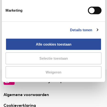
Keurmerk Zelfzorg Online
Marketing
⁠Verantwoorde zorg, ⁠ook online.
Winkelen met zekerheid
Details tonen
⁠Deze webshop is aangesloten ⁠bij
Thuiswinkelwaarborg.
Alle cookies toestaan
Altijd onze folder bij de hand
Check onze folders ⁠bij AlleFolders.
Selectie toestaan
Weigeren
de vriendelijke specialist
Algemene voorwaarden
Cookieverklaring