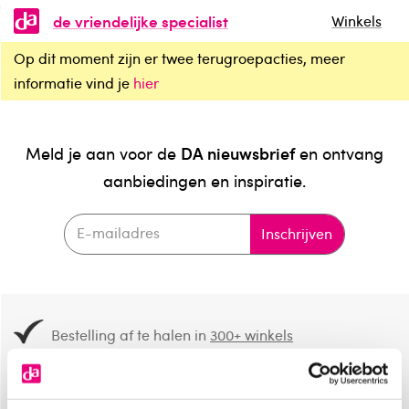
de vriendelijke specialist
Winkels
Op dit moment zijn er twee terugroepacties, meer
informatie vind je
hier
DA nieuwsbrief
Meld je aan voor de
en ontvang
aanbiedingen en inspiratie.
Inschrijven
Bestelling af te halen in
300+ winkels
Gratis verzending vanaf 49.-