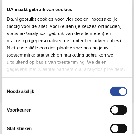
Voor 21u besteld,
binnen 2 dagen in huis
*
DA maakt gebruik van cookies
8.6 uit
4.106 reviews
Da.nl gebruikt cookies voor vier doelen: noodzakelijk
(nodig voor de site), voorkeuren (je keuzes onthouden),
Over DA
statistiek/analytics (gebruik van de site meten) en
Klantenservice
marketing (gepersonaliseerde content en advertenties).
Niet-essentiële cookies plaatsen we pas na jouw
Assortiment
toestemming; statistiek en marketing gebruiken we
uitsluitend op basis van toestemming. We delen
DA
Volg
op:
gegevens met X aantal partners o.a. analytics providers,
advertentienetwerken en social mediaplatforms; in onze
Cookie-verklaring
vind je de volledige lijst van partijen
Toestemmingsselectie
en de bewaartermijnen per categorie. Je kunt je keuze op
Noodzakelijk
elk moment wijzigen of intrekken via
Cookie-
instellingen
. Meer informatie over onze
Voorkeuren
Online aanbieder medicijnen
gegevensverwerking staat in de
Privacyverklaring
.
⁠Controleer welke medicijnen onze
webshop mag verkopen.
Statistieken