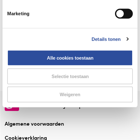
Keurmerk Zelfzorg Online
Marketing
⁠Verantwoorde zorg, ⁠ook online.
Winkelen met zekerheid
Details tonen
⁠Deze webshop is aangesloten ⁠bij
Thuiswinkelwaarborg.
Alle cookies toestaan
Altijd onze folder bij de hand
Check onze folders ⁠bij AlleFolders.
Selectie toestaan
Weigeren
de vriendelijke specialist
Algemene voorwaarden
Cookieverklaring