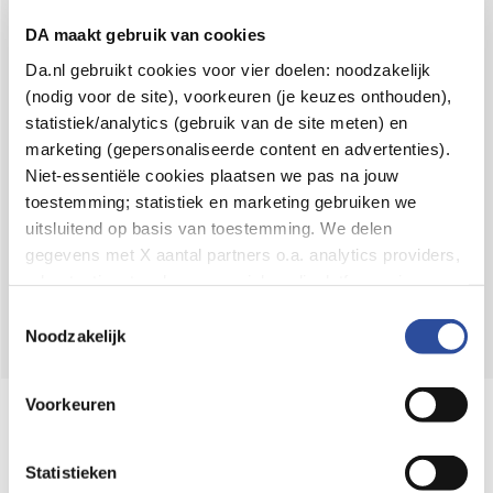
Voor 21u besteld,
binnen 2 dagen in huis
*
DA maakt gebruik van cookies
8.6 uit
4.106 reviews
Da.nl gebruikt cookies voor vier doelen: noodzakelijk
(nodig voor de site), voorkeuren (je keuzes onthouden),
Over DA
statistiek/analytics (gebruik van de site meten) en
Klantenservice
marketing (gepersonaliseerde content en advertenties).
Niet-essentiële cookies plaatsen we pas na jouw
Assortiment
toestemming; statistiek en marketing gebruiken we
uitsluitend op basis van toestemming. We delen
DA
Volg
op:
gegevens met X aantal partners o.a. analytics providers,
advertentienetwerken en social mediaplatforms; in onze
Cookie-verklaring
vind je de volledige lijst van partijen
Toestemmingsselectie
en de bewaartermijnen per categorie. Je kunt je keuze op
Noodzakelijk
elk moment wijzigen of intrekken via
Cookie-
instellingen
. Meer informatie over onze
Voorkeuren
Online aanbieder medicijnen
gegevensverwerking staat in de
Privacyverklaring
.
⁠Controleer welke medicijnen onze
webshop mag verkopen.
Statistieken