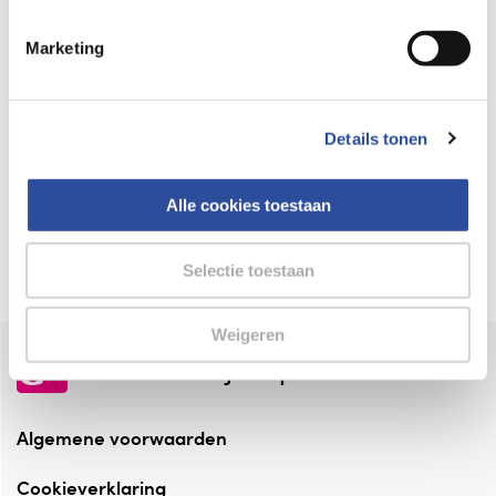
Keurmerk Zelfzorg Online
Marketing
⁠Verantwoorde zorg, ⁠ook online.
Winkelen met zekerheid
Details tonen
⁠Deze webshop is aangesloten ⁠bij
Thuiswinkelwaarborg.
Alle cookies toestaan
Altijd onze folder bij de hand
Check onze folders ⁠bij AlleFolders.
Selectie toestaan
Weigeren
de vriendelijke specialist
Algemene voorwaarden
Cookieverklaring