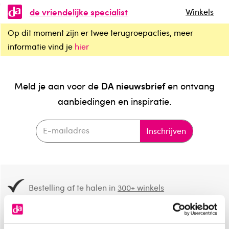
de vriendelijke specialist
Winkels
Op dit moment zijn er twee terugroepacties, meer
informatie vind je
hier
DA nieuwsbrief
Meld je aan voor de
en ontvang
aanbiedingen en inspiratie.
Inschrijven
Bestelling af te halen in
300+ winkels
Gratis verzending vanaf 49.-