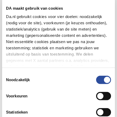
Voor 21u besteld,
binnen 2 dagen in huis
*
DA maakt gebruik van cookies
8.6 uit
4.106 reviews
Da.nl gebruikt cookies voor vier doelen: noodzakelijk
(nodig voor de site), voorkeuren (je keuzes onthouden),
Over DA
statistiek/analytics (gebruik van de site meten) en
Klantenservice
marketing (gepersonaliseerde content en advertenties).
Niet-essentiële cookies plaatsen we pas na jouw
Assortiment
toestemming; statistiek en marketing gebruiken we
uitsluitend op basis van toestemming. We delen
DA
Volg
op:
gegevens met X aantal partners o.a. analytics providers,
advertentienetwerken en social mediaplatforms; in onze
Cookie-verklaring
vind je de volledige lijst van partijen
Toestemmingsselectie
en de bewaartermijnen per categorie. Je kunt je keuze op
Noodzakelijk
elk moment wijzigen of intrekken via
Cookie-
instellingen
. Meer informatie over onze
Voorkeuren
Online aanbieder medicijnen
gegevensverwerking staat in de
Privacyverklaring
.
⁠Controleer welke medicijnen onze
webshop mag verkopen.
Statistieken