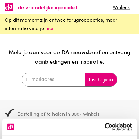
de vriendelijke specialist
Winkels
Op dit moment zijn er twee terugroepacties, meer
informatie vind je
hier
DA nieuwsbrief
Meld je aan voor de
en ontvang
aanbiedingen en inspiratie.
Inschrijven
Bestelling af te halen in
300+ winkels
Gratis verzending vanaf 49.-