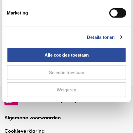
Keurmerk Zelfzorg Online
Marketing
⁠Verantwoorde zorg, ⁠ook online.
Winkelen met zekerheid
Details tonen
⁠Deze webshop is aangesloten ⁠bij
Thuiswinkelwaarborg.
Alle cookies toestaan
Altijd onze folder bij de hand
Check onze folders ⁠bij AlleFolders.
Selectie toestaan
Weigeren
de vriendelijke specialist
Algemene voorwaarden
Cookieverklaring