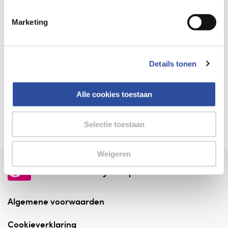
Keurmerk Zelfzorg Online
Marketing
⁠Verantwoorde zorg, ⁠ook online.
Winkelen met zekerheid
Details tonen
⁠Deze webshop is aangesloten ⁠bij
Thuiswinkelwaarborg.
Alle cookies toestaan
Altijd onze folder bij de hand
Check onze folders ⁠bij AlleFolders.
Selectie toestaan
Weigeren
de vriendelijke specialist
Algemene voorwaarden
Cookieverklaring