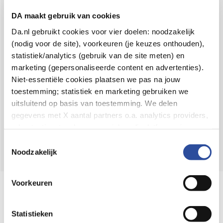
Voor 21u besteld,
binnen 2 dagen in huis
*
DA maakt gebruik van cookies
8.6 uit
4.106 reviews
Da.nl gebruikt cookies voor vier doelen: noodzakelijk
(nodig voor de site), voorkeuren (je keuzes onthouden),
Over DA
statistiek/analytics (gebruik van de site meten) en
Klantenservice
marketing (gepersonaliseerde content en advertenties).
Niet-essentiële cookies plaatsen we pas na jouw
Assortiment
toestemming; statistiek en marketing gebruiken we
uitsluitend op basis van toestemming. We delen
DA
Volg
op:
gegevens met X aantal partners o.a. analytics providers,
advertentienetwerken en social mediaplatforms; in onze
Cookie-verklaring
vind je de volledige lijst van partijen
Toestemmingsselectie
en de bewaartermijnen per categorie. Je kunt je keuze op
Noodzakelijk
elk moment wijzigen of intrekken via
Cookie-
instellingen
. Meer informatie over onze
Voorkeuren
Online aanbieder medicijnen
gegevensverwerking staat in de
Privacyverklaring
.
⁠Controleer welke medicijnen onze
webshop mag verkopen.
Statistieken