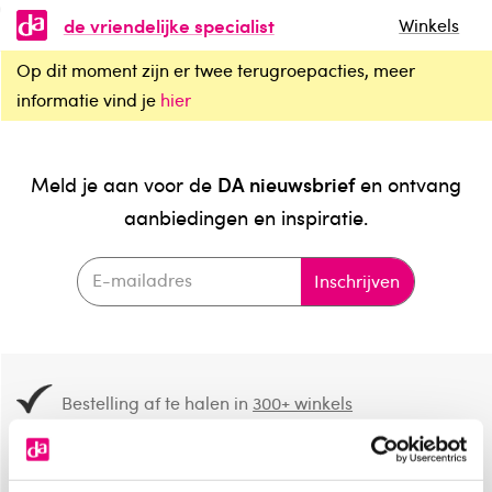
de vriendelijke specialist
Winkels
Op dit moment zijn er twee terugroepacties, meer
informatie vind je
hier
DA nieuwsbrief
Meld je aan voor de
en ontvang
aanbiedingen en inspiratie.
Inschrijven
Bestelling af te halen in
300+ winkels
Gratis verzending vanaf 49.-