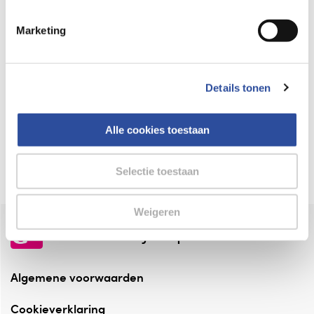
Keurmerk Zelfzorg Online
Marketing
⁠Verantwoorde zorg, ⁠ook online.
Winkelen met zekerheid
Details tonen
⁠Deze webshop is aangesloten ⁠bij
Thuiswinkelwaarborg.
Alle cookies toestaan
Altijd onze folder bij de hand
Check onze folders ⁠bij AlleFolders.
Selectie toestaan
Weigeren
de vriendelijke specialist
Algemene voorwaarden
Cookieverklaring