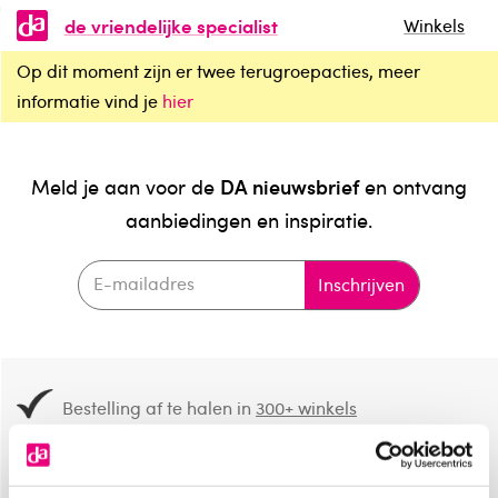
de vriendelijke specialist
Winkels
Op dit moment zijn er twee terugroepacties, meer
informatie vind je
hier
DA nieuwsbrief
Meld je aan voor de
en ontvang
aanbiedingen en inspiratie.
Inschrijven
Bestelling af te halen in
300+ winkels
Gratis verzending vanaf 49.-