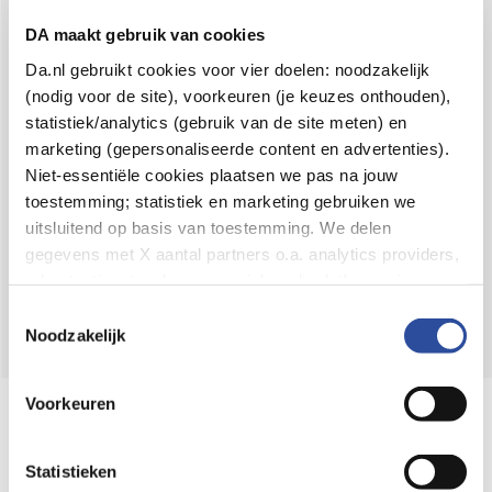
Voor 21u besteld,
binnen 2 dagen in huis
*
DA maakt gebruik van cookies
8.6 uit
4.106 reviews
Da.nl gebruikt cookies voor vier doelen: noodzakelijk
(nodig voor de site), voorkeuren (je keuzes onthouden),
Over DA
statistiek/analytics (gebruik van de site meten) en
Klantenservice
marketing (gepersonaliseerde content en advertenties).
Niet-essentiële cookies plaatsen we pas na jouw
Assortiment
toestemming; statistiek en marketing gebruiken we
uitsluitend op basis van toestemming. We delen
DA
Volg
op:
gegevens met X aantal partners o.a. analytics providers,
advertentienetwerken en social mediaplatforms; in onze
Cookie-verklaring
vind je de volledige lijst van partijen
Toestemmingsselectie
en de bewaartermijnen per categorie. Je kunt je keuze op
Noodzakelijk
elk moment wijzigen of intrekken via
Cookie-
instellingen
. Meer informatie over onze
Voorkeuren
Online aanbieder medicijnen
gegevensverwerking staat in de
Privacyverklaring
.
⁠Controleer welke medicijnen onze
webshop mag verkopen.
Statistieken