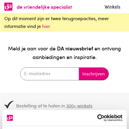
de vriendelijke specialist
Winkels
Op dit moment zijn er twee terugroepacties, meer
informatie vind je
hier
DA nieuwsbrief
Meld je aan voor de
en ontvang
aanbiedingen en inspiratie.
Inschrijven
Bestelling af te halen in
300+ winkels
Gratis verzending vanaf 49.-