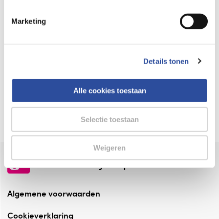
Keurmerk Zelfzorg Online
Marketing
⁠Verantwoorde zorg, ⁠ook online.
Winkelen met zekerheid
Details tonen
⁠Deze webshop is aangesloten ⁠bij
Thuiswinkelwaarborg.
Alle cookies toestaan
Altijd onze folder bij de hand
Check onze folders ⁠bij AlleFolders.
Selectie toestaan
Weigeren
de vriendelijke specialist
Algemene voorwaarden
Cookieverklaring