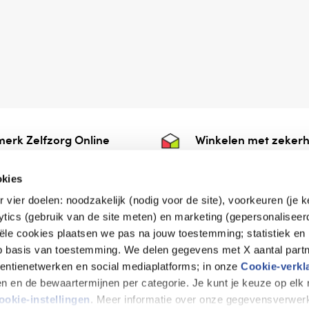
erk Zelfzorg Online
Winkelen met zekerh
ntwoorde zorg, ⁠ook
⁠Deze webshop is aan
e.
⁠bij Thuiswinkelwaarb
okies
r vier doelen: noodzakelijk (nodig voor de site), voorkeuren (je 
lytics (gebruik van de site meten) en marketing (gepersonaliseer
iële cookies plaatsen we pas na jouw toestemming; statistiek en
de vriendelijke specialist
op basis van toestemming. We delen gegevens met X aantal partn
tentienetwerken en social mediaplatforms; in onze
Cookie-verkl
tijen en de bewaartermijnen per categorie. Je kunt je keuze op el
erklaring
Disclaimer
Privacy verklaring
ookie-instellingen
. Meer informatie over onze gegevensverwerk