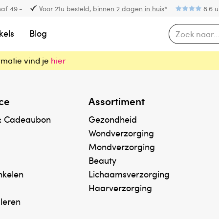
af 49.-
Voor 21u besteld,
binnen 2 dagen in huis
*
8.6 u
kels
Blog
rmatie vind je
hier
ce
Assortiment
& Cadeaubon
Gezondheid
Wondverzorging
Mondverzorging
Beauty
inkelen
Lichaamsverzorging
Haarverzorging
uleren