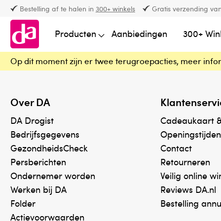
Bestelling af te halen in
300+ winkels
Gratis verzending van
Producten
Aanbiedingen
300+ Win
Op dit moment zijn er twee terugroepacties, meer info
Over DA
Klantenservi
DA Drogist
Cadeaukaart 
Bedrijfsgegevens
Openingstijden
GezondheidsCheck
Contact
Persberichten
Retourneren
Ondernemer worden
Veilig online w
Werken bij DA
Reviews DA.nl
Folder
Bestelling ann
Actievoorwaarden