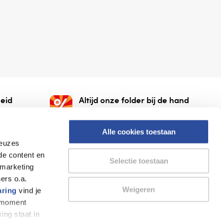
eid
Altijd onze folder bij de hand
gesloten
Check onze folders ⁠bij
org.
AlleFolders.
Alle cookies toestaan
keuzes
de content en
Selectie toestaan
 marketing
ers o.a.
Weigeren
aring
vind je
k moment
Thuiswinkel waarborg
AlleFolders
ing staat in