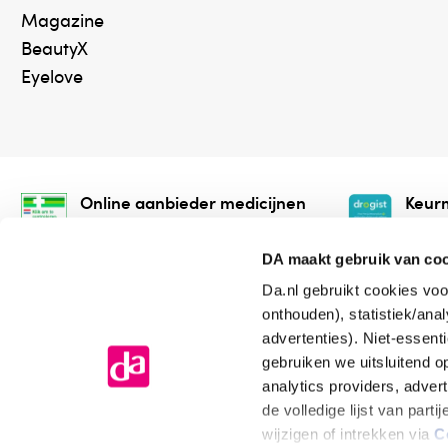
Magazine
BeautyX
Eyelove
Online aanbieder medicijnen
Keurm
⁠Controleer welke medicijnen
⁠Vera
onze webshop mag verkopen.
onlin
DA maakt gebruik van co
Da.nl gebruikt cookies voo
onthouden), statistiek/ana
advertenties). Niet-essent
gebruiken we uitsluitend 
analytics providers, adver
de volledige lijst van par
Algemene voorwaarden
Cookiev
wijzigen of intrekken via
C