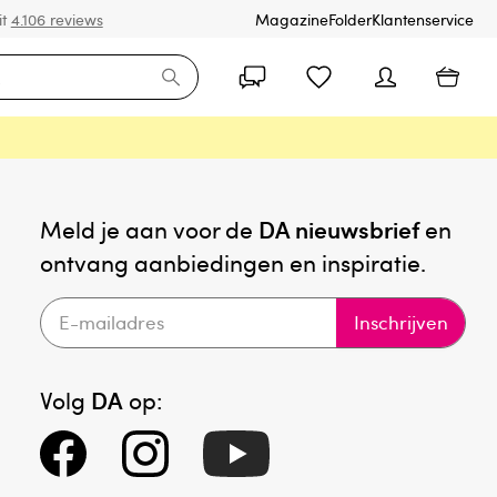
it
4.106 reviews
Magazine
Folder
Klantenservice
Meld je aan voor de
DA nieuwsbrief
en
ontvang aanbiedingen en inspiratie.
Inschrijven
Volg
DA
op: