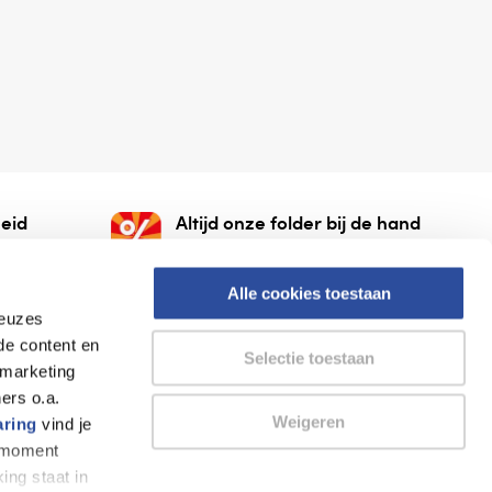
eid
Altijd onze folder bij de hand
gesloten
Check onze folders ⁠bij
org.
AlleFolders.
Alle cookies toestaan
keuzes
de content en
Selectie toestaan
 marketing
ers o.a.
Weigeren
aring
vind je
k moment
Thuiswinkel waarborg
AlleFolders
ing staat in