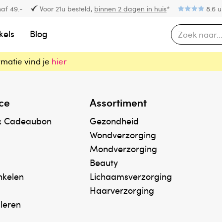
af 49.-
Voor 21u besteld,
binnen 2 dagen in huis
*
8.6 u
kels
Blog
rmatie vind je
hier
ce
Assortiment
& Cadeaubon
Gezondheid
Wondverzorging
Mondverzorging
Beauty
inkelen
Lichaamsverzorging
Haarverzorging
uleren