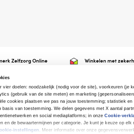
erk Zelfzorg Online
Winkelen met zekerh
ntwoorde zorg, ⁠ook
⁠Deze webshop is aan
e.
⁠bij Thuiswinkelwaarb
okies
r vier doelen: noodzakelijk (nodig voor de site), voorkeuren (je 
lytics (gebruik van de site meten) en marketing (gepersonaliseer
iële cookies plaatsen we pas na jouw toestemming; statistiek en
de vriendelijke specialist
op basis van toestemming. We delen gegevens met X aantal partn
tentienetwerken en social mediaplatforms; in onze
Cookie-verkl
tijen en de bewaartermijnen per categorie. Je kunt je keuze op el
erklaring
Disclaimer
Privacy verklaring
ookie-instellingen
. Meer informatie over onze gegevensverwerk