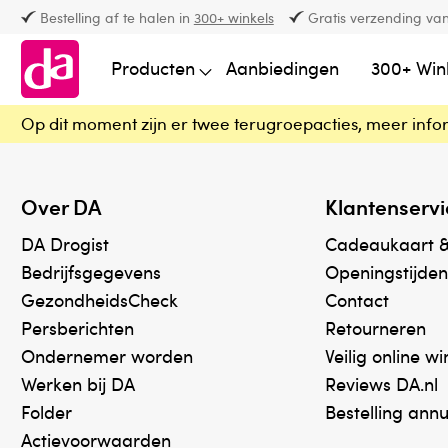
Bestelling af te halen in
300+ winkels
Gratis verzending van
Producten
Aanbiedingen
300+ Win
Op dit moment zijn er twee terugroepacties, meer info
Over DA
Klantenservi
DA Drogist
Cadeaukaart 
Bedrijfsgegevens
Openingstijden
GezondheidsCheck
Contact
Persberichten
Retourneren
Ondernemer worden
Veilig online w
Werken bij DA
Reviews DA.nl
Folder
Bestelling ann
Actievoorwaarden