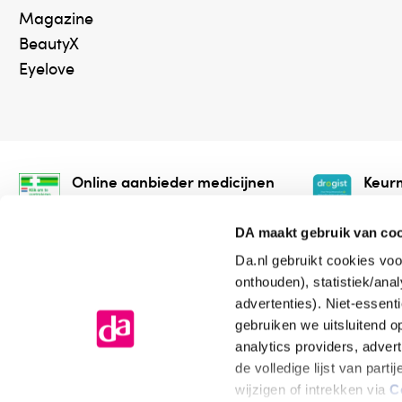
Magazine
BeautyX
Eyelove
Online aanbieder medicijnen
Keurm
⁠Controleer welke medicijnen
⁠Vera
onze webshop mag verkopen.
onlin
DA maakt gebruik van co
Da.nl gebruikt cookies voo
onthouden), statistiek/ana
advertenties). Niet-essent
gebruiken we uitsluitend 
analytics providers, adver
de volledige lijst van par
Algemene voorwaarden
Cookiev
wijzigen of intrekken via
C