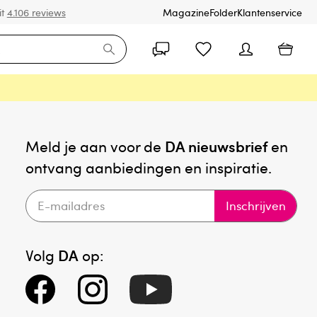
it
4.106 reviews
Magazine
Folder
Klantenservice
Meld je aan voor de
DA nieuwsbrief
en
ontvang aanbiedingen en inspiratie.
Inschrijven
Volg
DA
op: