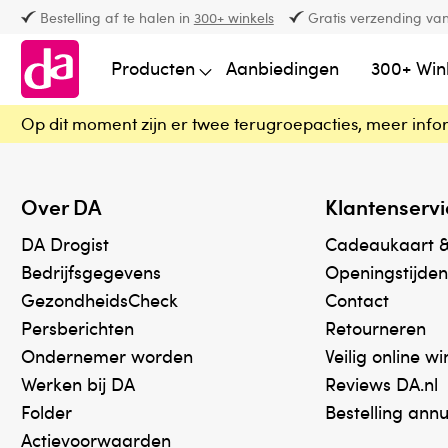
Bestelling af te halen in
300+ winkels
Gratis verzending van
Producten
Aanbiedingen
300+ Win
Op dit moment zijn er twee terugroepacties, meer info
Over DA
Klantenservi
DA Drogist
Cadeaukaart 
Bedrijfsgegevens
Openingstijden
GezondheidsCheck
Contact
Persberichten
Retourneren
Ondernemer worden
Veilig online w
Werken bij DA
Reviews DA.nl
Folder
Bestelling ann
Actievoorwaarden