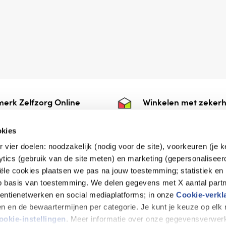
erk Zelfzorg Online
Winkelen met zekerh
ntwoorde zorg, ⁠ook
⁠Deze webshop is aan
e.
⁠bij Thuiswinkelwaarb
okies
r vier doelen: noodzakelijk (nodig voor de site), voorkeuren (je 
lytics (gebruik van de site meten) en marketing (gepersonaliseer
iële cookies plaatsen we pas na jouw toestemming; statistiek en
de vriendelijke specialist
op basis van toestemming. We delen gegevens met X aantal partn
tentienetwerken en social mediaplatforms; in onze
Cookie-verkl
tijen en de bewaartermijnen per categorie. Je kunt je keuze op el
erklaring
Disclaimer
Privacy verklaring
ookie-instellingen
. Meer informatie over onze gegevensverwerk