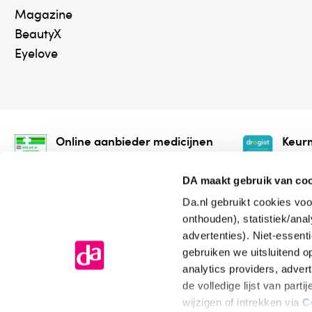
Magazine
BeautyX
Eyelove
Online aanbieder medicijnen
Keurm
⁠Controleer welke medicijnen
⁠Vera
onze webshop mag verkopen.
onlin
DA maakt gebruik van co
Da.nl gebruikt cookies voo
onthouden), statistiek/ana
advertenties). Niet-essent
gebruiken we uitsluitend 
analytics providers, adver
de volledige lijst van par
Algemene voorwaarden
Cookiev
wijzigen of intrekken via
C