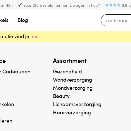
af 49.-
Voor 21u besteld,
binnen 2 dagen in huis
*
8.6 u
kels
Blog
rmatie vind je
hier
ce
Assortiment
& Cadeaubon
Gezondheid
Wondverzorging
Mondverzorging
Beauty
inkelen
Lichaamsverzorging
Haarverzorging
uleren