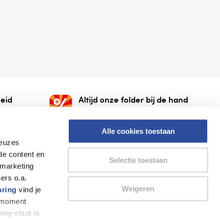
eid
Altijd onze folder bij de hand
gesloten
Check onze folders ⁠bij
org.
AlleFolders.
Alle cookies toestaan
keuzes
de content en
Selectie toestaan
 marketing
ers o.a.
Weigeren
aring
vind je
k moment
Thuiswinkel waarborg
AlleFolders
ing staat in