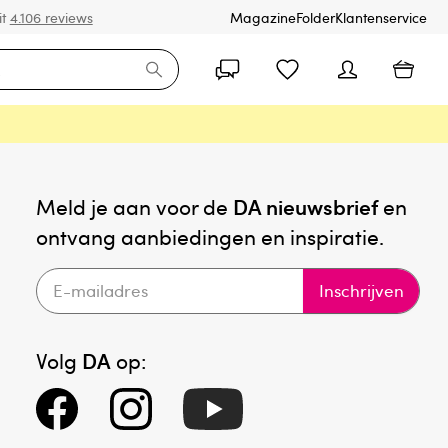
it
4.106 reviews
Magazine
Folder
Klantenservice
Meld je aan voor de
DA nieuwsbrief
en
ontvang aanbiedingen en inspiratie.
Inschrijven
Volg
DA
op: