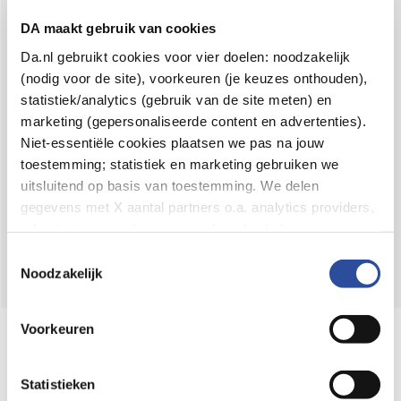
Voor 21u besteld,
binnen 2 dagen in huis
*
DA maakt gebruik van cookies
8.6 uit
4.106 reviews
Da.nl gebruikt cookies voor vier doelen: noodzakelijk
(nodig voor de site), voorkeuren (je keuzes onthouden),
Over DA
statistiek/analytics (gebruik van de site meten) en
Klantenservice
marketing (gepersonaliseerde content en advertenties).
Niet-essentiële cookies plaatsen we pas na jouw
Assortiment
toestemming; statistiek en marketing gebruiken we
uitsluitend op basis van toestemming. We delen
DA
Volg
op:
gegevens met X aantal partners o.a. analytics providers,
advertentienetwerken en social mediaplatforms; in onze
Cookie-verklaring
vind je de volledige lijst van partijen
Toestemmingsselectie
en de bewaartermijnen per categorie. Je kunt je keuze op
Noodzakelijk
elk moment wijzigen of intrekken via
Cookie-
instellingen
. Meer informatie over onze
Voorkeuren
Online aanbieder medicijnen
gegevensverwerking staat in de
Privacyverklaring
.
⁠Controleer welke medicijnen onze
webshop mag verkopen.
Statistieken