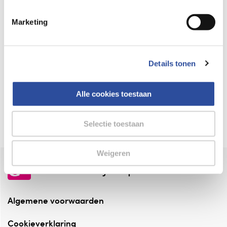
Keurmerk Zelfzorg Online
Marketing
⁠Verantwoorde zorg, ⁠ook online.
Winkelen met zekerheid
Details tonen
⁠Deze webshop is aangesloten ⁠bij
Thuiswinkelwaarborg.
Alle cookies toestaan
Altijd onze folder bij de hand
Check onze folders ⁠bij AlleFolders.
Selectie toestaan
Weigeren
de vriendelijke specialist
Algemene voorwaarden
Cookieverklaring