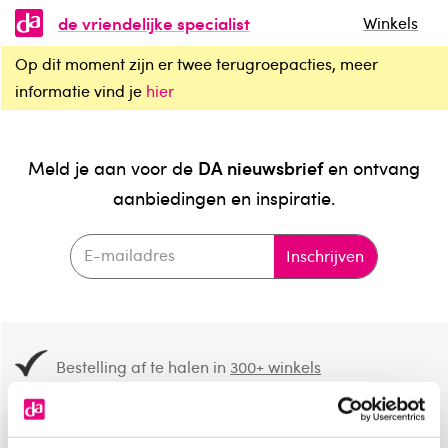
de vriendelijke specialist
Winkels
Op dit moment zijn er twee terugroepacties, meer
informatie vind je
hier
DA nieuwsbrief
Meld je aan voor de
en ontvang
aanbiedingen en inspiratie.
Inschrijven
Bestelling af te halen in
300+ winkels
Gratis verzending vanaf 49.-