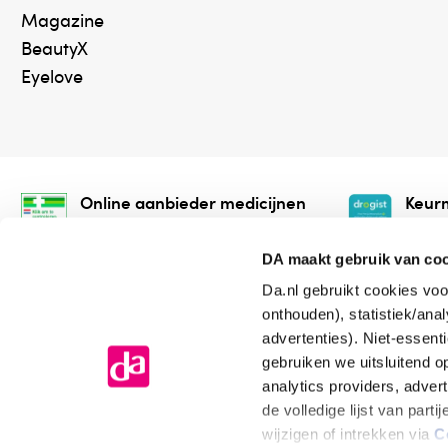
Magazine
BeautyX
Eyelove
Online aanbieder medicijnen
Keurm
⁠Controleer welke medicijnen
⁠Vera
onze webshop mag verkopen.
onlin
DA maakt gebruik van co
Da.nl gebruikt cookies voo
onthouden), statistiek/ana
advertenties). Niet-essent
gebruiken we uitsluitend 
analytics providers, adver
de volledige lijst van par
Algemene voorwaarden
Cookiev
wijzigen of intrekken via
C