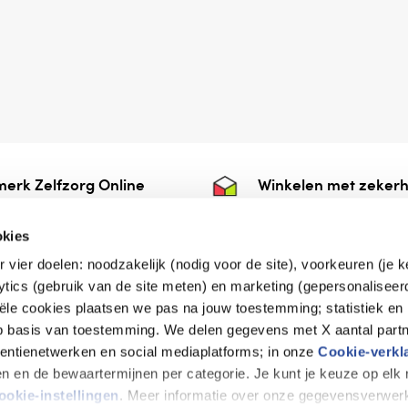
erk Zelfzorg Online
Winkelen met zekerh
ntwoorde zorg, ⁠ook
⁠Deze webshop is aan
e.
⁠bij Thuiswinkelwaarb
okies
r vier doelen: noodzakelijk (nodig voor de site), voorkeuren (je 
lytics (gebruik van de site meten) en marketing (gepersonaliseer
iële cookies plaatsen we pas na jouw toestemming; statistiek en
de vriendelijke specialist
op basis van toestemming. We delen gegevens met X aantal partn
tentienetwerken en social mediaplatforms; in onze
Cookie-verkl
tijen en de bewaartermijnen per categorie. Je kunt je keuze op el
erklaring
Disclaimer
Privacy verklaring
ookie-instellingen
. Meer informatie over onze gegevensverwerk