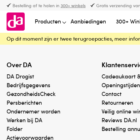
Bestelling af te halen in
300+ winkels
Gratis verzending van
Producten
Aanbiedingen
300+ Win
Op dit moment zijn er twee terugroepacties, meer info
Over DA
Klantenservi
DA Drogist
Cadeaukaart 
Bedrijfsgegevens
Openingstijden
GezondheidsCheck
Contact
Persberichten
Retourneren
Ondernemer worden
Veilig online w
Werken bij DA
Reviews DA.nl
Folder
Bestelling ann
Actievoorwaarden