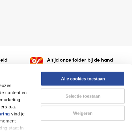
eid
Altijd onze folder bij de hand
gesloten
Check onze folders ⁠bij
org.
AlleFolders.
Alle cookies toestaan
keuzes
de content en
Selectie toestaan
 marketing
ers o.a.
Weigeren
aring
vind je
k moment
Thuiswinkel waarborg
AlleFolders
ing staat in