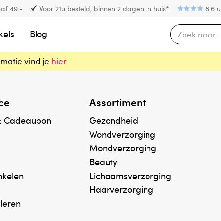
af 49.-
Voor 21u besteld,
binnen 2 dagen in huis
*
8.6 u
kels
Blog
rmatie vind je
hier
ce
Assortiment
& Cadeaubon
Gezondheid
Wondverzorging
Mondverzorging
Beauty
inkelen
Lichaamsverzorging
Haarverzorging
uleren