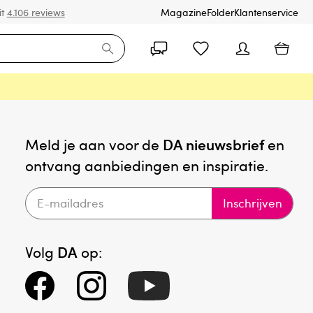
it
4.106 reviews
Magazine
Folder
Klantenservice
Meld je aan voor de
DA nieuwsbrief
en
ontvang aanbiedingen en inspiratie.
Inschrijven
Volg
DA
op: