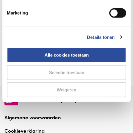
Keurmerk Zelfzorg Online
Marketing
⁠Verantwoorde zorg, ⁠ook online.
Winkelen met zekerheid
Details tonen
⁠Deze webshop is aangesloten ⁠bij
Thuiswinkelwaarborg.
Alle cookies toestaan
Altijd onze folder bij de hand
Check onze folders ⁠bij AlleFolders.
Selectie toestaan
Weigeren
de vriendelijke specialist
Algemene voorwaarden
Cookieverklaring