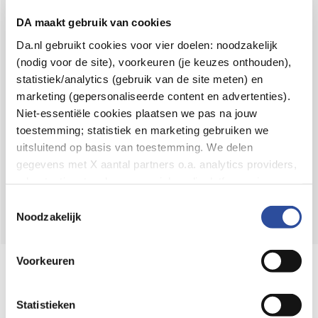
Voor 21u besteld,
binnen 2 dagen in huis
*
DA maakt gebruik van cookies
8.6 uit
4.106 reviews
Da.nl gebruikt cookies voor vier doelen: noodzakelijk
(nodig voor de site), voorkeuren (je keuzes onthouden),
Over DA
statistiek/analytics (gebruik van de site meten) en
Klantenservice
marketing (gepersonaliseerde content en advertenties).
Niet-essentiële cookies plaatsen we pas na jouw
Assortiment
toestemming; statistiek en marketing gebruiken we
uitsluitend op basis van toestemming. We delen
DA
Volg
op:
gegevens met X aantal partners o.a. analytics providers,
advertentienetwerken en social mediaplatforms; in onze
Cookie-verklaring
vind je de volledige lijst van partijen
Toestemmingsselectie
en de bewaartermijnen per categorie. Je kunt je keuze op
Noodzakelijk
elk moment wijzigen of intrekken via
Cookie-
instellingen
. Meer informatie over onze
Voorkeuren
Online aanbieder medicijnen
gegevensverwerking staat in de
Privacyverklaring
.
⁠Controleer welke medicijnen onze
webshop mag verkopen.
Statistieken