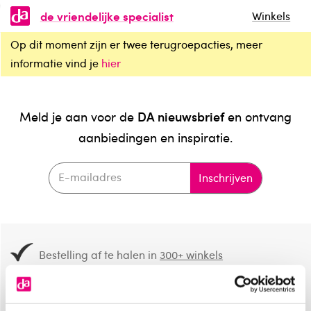
de vriendelijke specialist
Winkels
Op dit moment zijn er twee terugroepacties, meer
informatie vind je
hier
DA nieuwsbrief
Meld je aan voor de
en ontvang
aanbiedingen en inspiratie.
Inschrijven
Bestelling af te halen in
300+ winkels
Gratis verzending vanaf 49.-