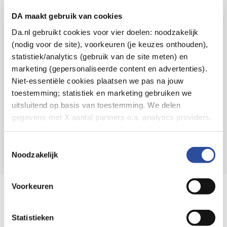
Voor 21u besteld,
binnen 2 dagen in huis
*
DA maakt gebruik van cookies
8.6 uit
4.106 reviews
Da.nl gebruikt cookies voor vier doelen: noodzakelijk
(nodig voor de site), voorkeuren (je keuzes onthouden),
Over DA
statistiek/analytics (gebruik van de site meten) en
Klantenservice
marketing (gepersonaliseerde content en advertenties).
Niet-essentiële cookies plaatsen we pas na jouw
Assortiment
toestemming; statistiek en marketing gebruiken we
uitsluitend op basis van toestemming. We delen
DA
Volg
op:
gegevens met X aantal partners o.a. analytics providers,
advertentienetwerken en social mediaplatforms; in onze
Cookie-verklaring
vind je de volledige lijst van partijen
Toestemmingsselectie
en de bewaartermijnen per categorie. Je kunt je keuze op
Noodzakelijk
elk moment wijzigen of intrekken via
Cookie-
instellingen
. Meer informatie over onze
Voorkeuren
Online aanbieder medicijnen
gegevensverwerking staat in de
Privacyverklaring
.
⁠Controleer welke medicijnen onze
webshop mag verkopen.
Statistieken