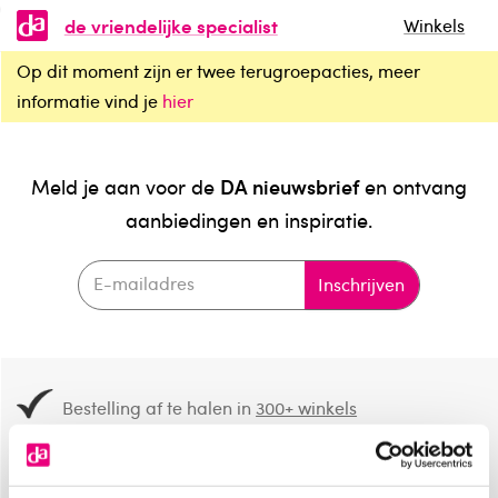
de vriendelijke specialist
Winkels
Op dit moment zijn er twee terugroepacties, meer
informatie vind je
hier
DA nieuwsbrief
Meld je aan voor de
en ontvang
aanbiedingen en inspiratie.
Inschrijven
Bestelling af te halen in
300+ winkels
Gratis verzending vanaf 49.-