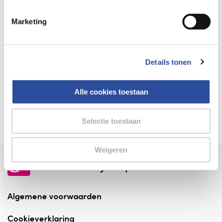
Keurmerk Zelfzorg Online
Marketing
⁠Verantwoorde zorg, ⁠ook online.
Winkelen met zekerheid
Details tonen
⁠Deze webshop is aangesloten ⁠bij
Thuiswinkelwaarborg.
Alle cookies toestaan
Altijd onze folder bij de hand
Check onze folders ⁠bij AlleFolders.
Selectie toestaan
Weigeren
de vriendelijke specialist
Algemene voorwaarden
Cookieverklaring