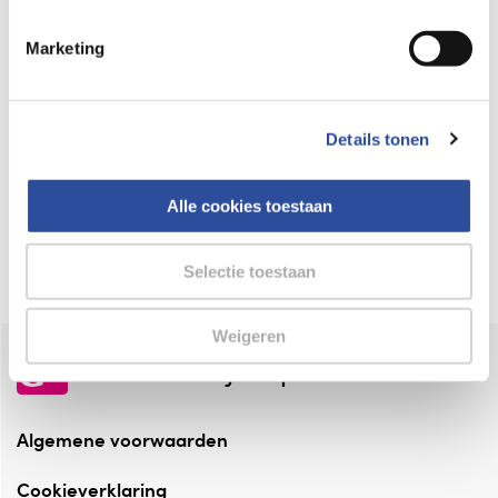
Keurmerk Zelfzorg Online
Marketing
⁠Verantwoorde zorg, ⁠ook online.
Winkelen met zekerheid
Details tonen
⁠Deze webshop is aangesloten ⁠bij
Thuiswinkelwaarborg.
Alle cookies toestaan
Altijd onze folder bij de hand
Check onze folders ⁠bij AlleFolders.
Selectie toestaan
Weigeren
de vriendelijke specialist
Algemene voorwaarden
Cookieverklaring