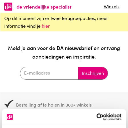
de vriendelijke specialist
Winkels
Op dit moment zijn er twee terugroepacties, meer
informatie vind je
hier
DA nieuwsbrief
Meld je aan voor de
en ontvang
aanbiedingen en inspiratie.
Inschrijven
Bestelling af te halen in
300+ winkels
Gratis verzending vanaf 49.-