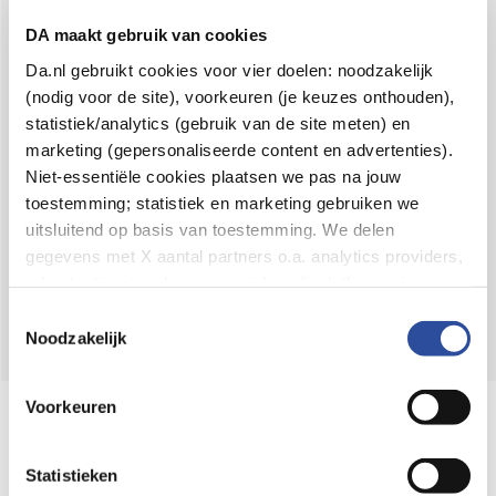
Voor 21u besteld,
binnen 2 dagen in huis
*
DA maakt gebruik van cookies
8.6 uit
4.106 reviews
Da.nl gebruikt cookies voor vier doelen: noodzakelijk
(nodig voor de site), voorkeuren (je keuzes onthouden),
Over DA
statistiek/analytics (gebruik van de site meten) en
Klantenservice
marketing (gepersonaliseerde content en advertenties).
Niet-essentiële cookies plaatsen we pas na jouw
Assortiment
toestemming; statistiek en marketing gebruiken we
uitsluitend op basis van toestemming. We delen
DA
Volg
op:
gegevens met X aantal partners o.a. analytics providers,
advertentienetwerken en social mediaplatforms; in onze
Cookie-verklaring
vind je de volledige lijst van partijen
Toestemmingsselectie
en de bewaartermijnen per categorie. Je kunt je keuze op
Noodzakelijk
elk moment wijzigen of intrekken via
Cookie-
instellingen
. Meer informatie over onze
Voorkeuren
Online aanbieder medicijnen
gegevensverwerking staat in de
Privacyverklaring
.
⁠Controleer welke medicijnen onze
webshop mag verkopen.
Statistieken