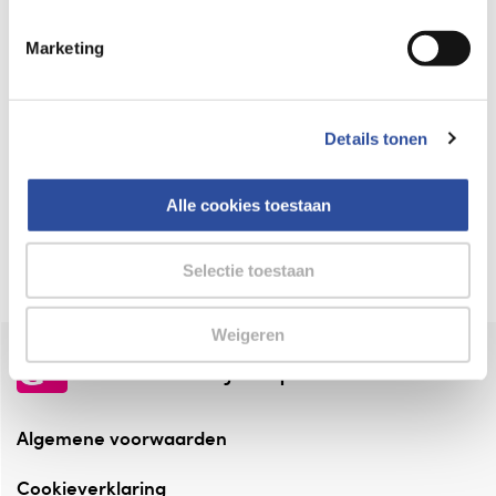
Keurmerk Zelfzorg Online
Marketing
⁠Verantwoorde zorg, ⁠ook online.
Winkelen met zekerheid
Details tonen
⁠Deze webshop is aangesloten ⁠bij
Thuiswinkelwaarborg.
Alle cookies toestaan
Altijd onze folder bij de hand
Check onze folders ⁠bij AlleFolders.
Selectie toestaan
Weigeren
de vriendelijke specialist
Algemene voorwaarden
Cookieverklaring