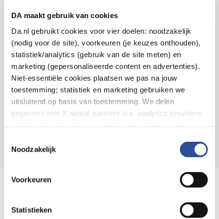
Voor 21u besteld,
binnen 2 dagen in huis
*
DA maakt gebruik van cookies
8.6 uit
4.106 reviews
Da.nl gebruikt cookies voor vier doelen: noodzakelijk
(nodig voor de site), voorkeuren (je keuzes onthouden),
Over DA
statistiek/analytics (gebruik van de site meten) en
Klantenservice
marketing (gepersonaliseerde content en advertenties).
Niet-essentiële cookies plaatsen we pas na jouw
Assortiment
toestemming; statistiek en marketing gebruiken we
uitsluitend op basis van toestemming. We delen
DA
Volg
op:
gegevens met X aantal partners o.a. analytics providers,
advertentienetwerken en social mediaplatforms; in onze
Cookie-verklaring
vind je de volledige lijst van partijen
Toestemmingsselectie
en de bewaartermijnen per categorie. Je kunt je keuze op
Noodzakelijk
elk moment wijzigen of intrekken via
Cookie-
instellingen
. Meer informatie over onze
Voorkeuren
Online aanbieder medicijnen
gegevensverwerking staat in de
Privacyverklaring
.
⁠Controleer welke medicijnen onze
webshop mag verkopen.
Statistieken