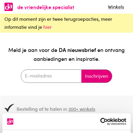
de vriendelijke specialist
Winkels
Op dit moment zijn er twee terugroepacties, meer
informatie vind je
hier
DA nieuwsbrief
Meld je aan voor de
en ontvang
aanbiedingen en inspiratie.
Inschrijven
Bestelling af te halen in
300+ winkels
Gratis verzending vanaf 49.-