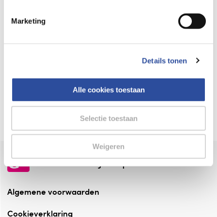
Keurmerk Zelfzorg Online
Marketing
⁠Verantwoorde zorg, ⁠ook online.
Winkelen met zekerheid
Details tonen
⁠Deze webshop is aangesloten ⁠bij
Thuiswinkelwaarborg.
Alle cookies toestaan
Altijd onze folder bij de hand
Check onze folders ⁠bij AlleFolders.
Selectie toestaan
Weigeren
de vriendelijke specialist
Algemene voorwaarden
Cookieverklaring