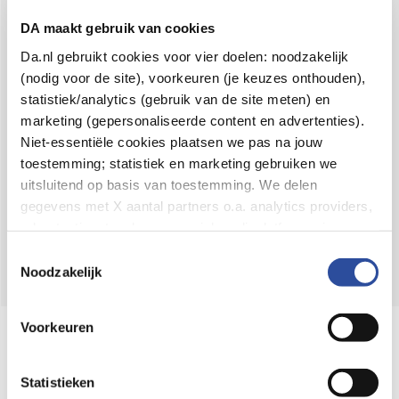
Voor 21u besteld,
binnen 2 dagen in huis
*
DA maakt gebruik van cookies
8.6 uit
4.106 reviews
Da.nl gebruikt cookies voor vier doelen: noodzakelijk
(nodig voor de site), voorkeuren (je keuzes onthouden),
Over DA
statistiek/analytics (gebruik van de site meten) en
Klantenservice
marketing (gepersonaliseerde content en advertenties).
Niet-essentiële cookies plaatsen we pas na jouw
Assortiment
toestemming; statistiek en marketing gebruiken we
uitsluitend op basis van toestemming. We delen
DA
Volg
op:
gegevens met X aantal partners o.a. analytics providers,
advertentienetwerken en social mediaplatforms; in onze
Cookie-verklaring
vind je de volledige lijst van partijen
Toestemmingsselectie
en de bewaartermijnen per categorie. Je kunt je keuze op
Noodzakelijk
elk moment wijzigen of intrekken via
Cookie-
instellingen
. Meer informatie over onze
Voorkeuren
Online aanbieder medicijnen
gegevensverwerking staat in de
Privacyverklaring
.
⁠Controleer welke medicijnen onze
webshop mag verkopen.
Statistieken