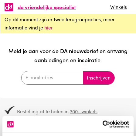
de vriendelijke specialist
Winkels
Op dit moment zijn er twee terugroepacties, meer
informatie vind je
hier
DA nieuwsbrief
Meld je aan voor de
en ontvang
aanbiedingen en inspiratie.
Inschrijven
Bestelling af te halen in
300+ winkels
Gratis verzending vanaf 49.-