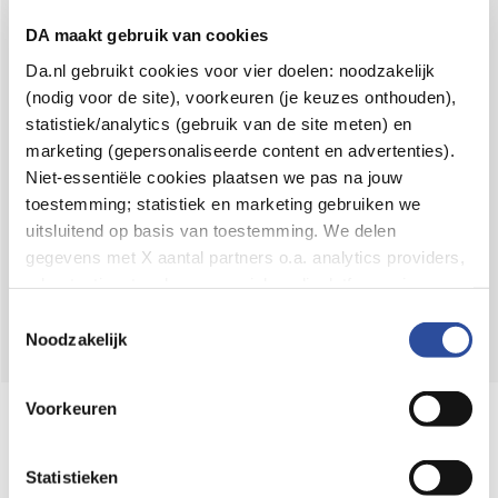
Voor 21u besteld,
binnen 2 dagen in huis
*
DA maakt gebruik van cookies
8.6 uit
4.106 reviews
Da.nl gebruikt cookies voor vier doelen: noodzakelijk
(nodig voor de site), voorkeuren (je keuzes onthouden),
Over DA
statistiek/analytics (gebruik van de site meten) en
Klantenservice
marketing (gepersonaliseerde content en advertenties).
Niet-essentiële cookies plaatsen we pas na jouw
Assortiment
toestemming; statistiek en marketing gebruiken we
uitsluitend op basis van toestemming. We delen
DA
Volg
op:
gegevens met X aantal partners o.a. analytics providers,
advertentienetwerken en social mediaplatforms; in onze
Cookie-verklaring
vind je de volledige lijst van partijen
Toestemmingsselectie
en de bewaartermijnen per categorie. Je kunt je keuze op
Noodzakelijk
elk moment wijzigen of intrekken via
Cookie-
instellingen
. Meer informatie over onze
Voorkeuren
Online aanbieder medicijnen
gegevensverwerking staat in de
Privacyverklaring
.
⁠Controleer welke medicijnen onze
webshop mag verkopen.
Statistieken