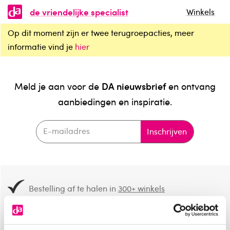
de vriendelijke specialist
Winkels
Op dit moment zijn er twee terugroepacties, meer
informatie vind je
hier
DA nieuwsbrief
Meld je aan voor de
en ontvang
aanbiedingen en inspiratie.
Inschrijven
Bestelling af te halen in
300+ winkels
Gratis verzending vanaf 49.-