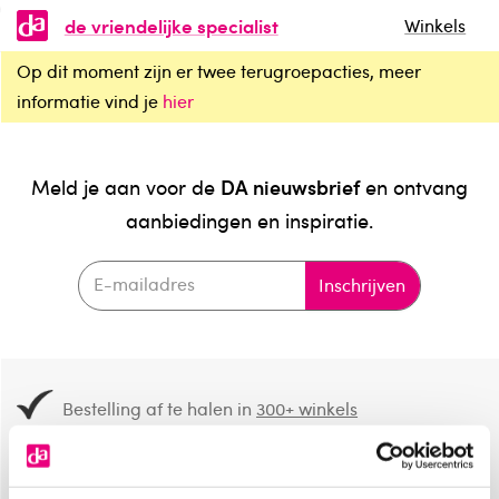
de vriendelijke specialist
Winkels
Op dit moment zijn er twee terugroepacties, meer
informatie vind je
hier
DA nieuwsbrief
Meld je aan voor de
en ontvang
aanbiedingen en inspiratie.
Inschrijven
Bestelling af te halen in
300+ winkels
Gratis verzending vanaf 49.-