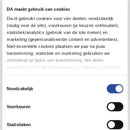
Voor 21u besteld,
binnen 2 dagen in huis
*
DA maakt gebruik van cookies
8.6 uit
4.106 reviews
Da.nl gebruikt cookies voor vier doelen: noodzakelijk
(nodig voor de site), voorkeuren (je keuzes onthouden),
Over DA
statistiek/analytics (gebruik van de site meten) en
Klantenservice
marketing (gepersonaliseerde content en advertenties).
Niet-essentiële cookies plaatsen we pas na jouw
Assortiment
toestemming; statistiek en marketing gebruiken we
uitsluitend op basis van toestemming. We delen
DA
Volg
op:
gegevens met X aantal partners o.a. analytics providers,
advertentienetwerken en social mediaplatforms; in onze
Cookie-verklaring
vind je de volledige lijst van partijen
Toestemmingsselectie
en de bewaartermijnen per categorie. Je kunt je keuze op
Noodzakelijk
elk moment wijzigen of intrekken via
Cookie-
instellingen
. Meer informatie over onze
Voorkeuren
Online aanbieder medicijnen
gegevensverwerking staat in de
Privacyverklaring
.
⁠Controleer welke medicijnen onze
webshop mag verkopen.
Statistieken