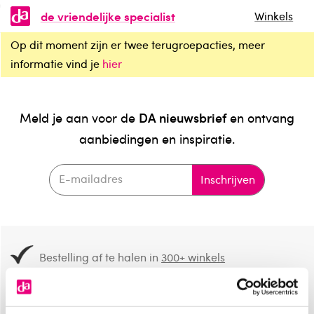
de vriendelijke specialist
Winkels
Op dit moment zijn er twee terugroepacties, meer
informatie vind je
hier
DA nieuwsbrief
Meld je aan voor de
en ontvang
aanbiedingen en inspiratie.
Inschrijven
Bestelling af te halen in
300+ winkels
Gratis verzending vanaf 49.-