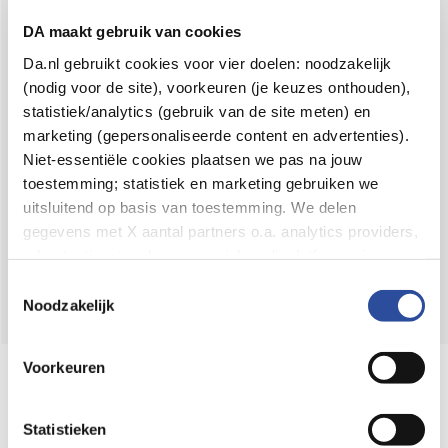
Voor 21u besteld,
binnen 2 dagen in huis
*
DA maakt gebruik van cookies
8.6 uit
4.106 reviews
Da.nl gebruikt cookies voor vier doelen: noodzakelijk
(nodig voor de site), voorkeuren (je keuzes onthouden),
Over DA
statistiek/analytics (gebruik van de site meten) en
Klantenservice
marketing (gepersonaliseerde content en advertenties).
Niet-essentiële cookies plaatsen we pas na jouw
Assortiment
toestemming; statistiek en marketing gebruiken we
uitsluitend op basis van toestemming. We delen
DA
Volg
op:
gegevens met X aantal partners o.a. analytics providers,
advertentienetwerken en social mediaplatforms; in onze
Cookie-verklaring
vind je de volledige lijst van partijen
Toestemmingsselectie
en de bewaartermijnen per categorie. Je kunt je keuze op
Noodzakelijk
elk moment wijzigen of intrekken via
Cookie-
instellingen
. Meer informatie over onze
Voorkeuren
Online aanbieder medicijnen
gegevensverwerking staat in de
Privacyverklaring
.
⁠Controleer welke medicijnen onze
webshop mag verkopen.
Statistieken