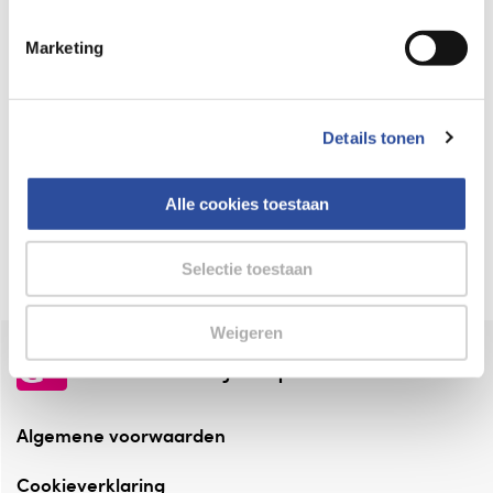
Keurmerk Zelfzorg Online
Marketing
⁠Verantwoorde zorg, ⁠ook online.
Winkelen met zekerheid
Details tonen
⁠Deze webshop is aangesloten ⁠bij
Thuiswinkelwaarborg.
Alle cookies toestaan
Altijd onze folder bij de hand
Check onze folders ⁠bij AlleFolders.
Selectie toestaan
Weigeren
de vriendelijke specialist
Algemene voorwaarden
Cookieverklaring