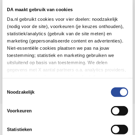
Voor 21u besteld,
binnen 2 dagen in huis
*
DA maakt gebruik van cookies
8.6 uit
4.106 reviews
Da.nl gebruikt cookies voor vier doelen: noodzakelijk
(nodig voor de site), voorkeuren (je keuzes onthouden),
Over DA
statistiek/analytics (gebruik van de site meten) en
Klantenservice
marketing (gepersonaliseerde content en advertenties).
Niet-essentiële cookies plaatsen we pas na jouw
Assortiment
toestemming; statistiek en marketing gebruiken we
uitsluitend op basis van toestemming. We delen
DA
Volg
op:
gegevens met X aantal partners o.a. analytics providers,
advertentienetwerken en social mediaplatforms; in onze
Cookie-verklaring
vind je de volledige lijst van partijen
Toestemmingsselectie
en de bewaartermijnen per categorie. Je kunt je keuze op
Noodzakelijk
elk moment wijzigen of intrekken via
Cookie-
instellingen
. Meer informatie over onze
Voorkeuren
Online aanbieder medicijnen
gegevensverwerking staat in de
Privacyverklaring
.
⁠Controleer welke medicijnen onze
webshop mag verkopen.
Statistieken