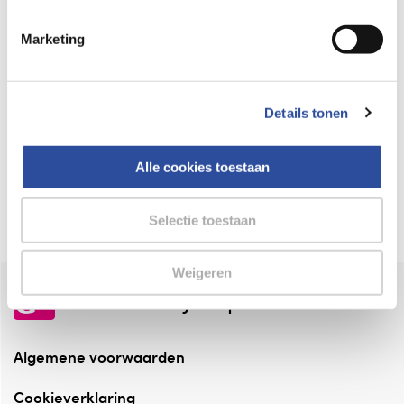
Keurmerk Zelfzorg Online
Marketing
⁠Verantwoorde zorg, ⁠ook online.
Winkelen met zekerheid
Details tonen
⁠Deze webshop is aangesloten ⁠bij
Thuiswinkelwaarborg.
Alle cookies toestaan
Altijd onze folder bij de hand
Check onze folders ⁠bij AlleFolders.
Selectie toestaan
Weigeren
de vriendelijke specialist
Algemene voorwaarden
Cookieverklaring