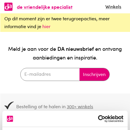
de vriendelijke specialist
Winkels
Op dit moment zijn er twee terugroepacties, meer
informatie vind je
hier
DA nieuwsbrief
Meld je aan voor de
en ontvang
aanbiedingen en inspiratie.
Inschrijven
Bestelling af te halen in
300+ winkels
Gratis verzending vanaf 49.-