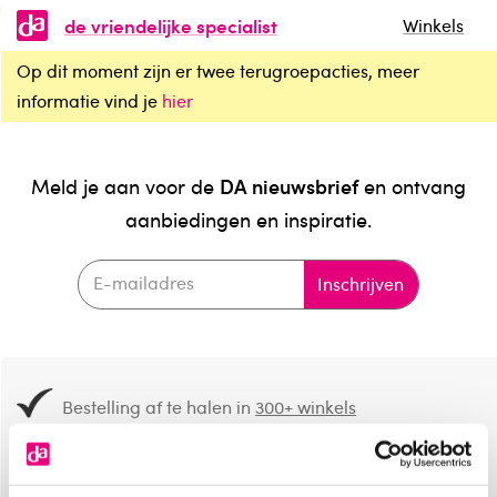
de vriendelijke specialist
Winkels
Op dit moment zijn er twee terugroepacties, meer
informatie vind je
hier
DA nieuwsbrief
Meld je aan voor de
en ontvang
aanbiedingen en inspiratie.
Inschrijven
Bestelling af te halen in
300+ winkels
Gratis verzending vanaf 49.-