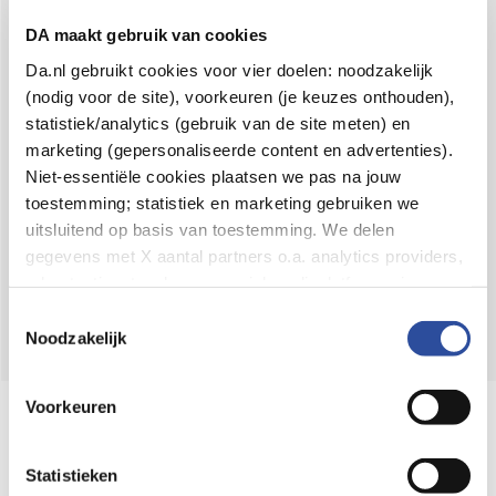
Voor 21u besteld,
binnen 2 dagen in huis
*
DA maakt gebruik van cookies
8.6 uit
4.106 reviews
Da.nl gebruikt cookies voor vier doelen: noodzakelijk
(nodig voor de site), voorkeuren (je keuzes onthouden),
Over DA
statistiek/analytics (gebruik van de site meten) en
Klantenservice
marketing (gepersonaliseerde content en advertenties).
Niet-essentiële cookies plaatsen we pas na jouw
Assortiment
toestemming; statistiek en marketing gebruiken we
uitsluitend op basis van toestemming. We delen
DA
Volg
op:
gegevens met X aantal partners o.a. analytics providers,
advertentienetwerken en social mediaplatforms; in onze
Cookie-verklaring
vind je de volledige lijst van partijen
Toestemmingsselectie
en de bewaartermijnen per categorie. Je kunt je keuze op
Noodzakelijk
elk moment wijzigen of intrekken via
Cookie-
instellingen
. Meer informatie over onze
Voorkeuren
Online aanbieder medicijnen
gegevensverwerking staat in de
Privacyverklaring
.
⁠Controleer welke medicijnen onze
webshop mag verkopen.
Statistieken