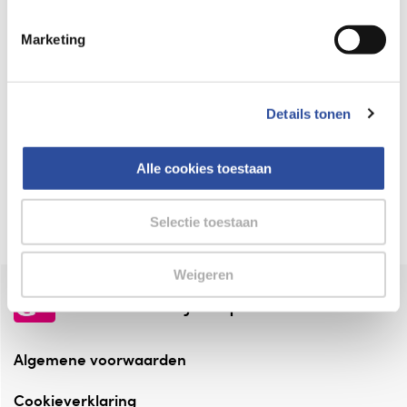
Keurmerk Zelfzorg Online
Marketing
⁠Verantwoorde zorg, ⁠ook online.
Winkelen met zekerheid
Details tonen
⁠Deze webshop is aangesloten ⁠bij
Thuiswinkelwaarborg.
Alle cookies toestaan
Altijd onze folder bij de hand
Check onze folders ⁠bij AlleFolders.
Selectie toestaan
Weigeren
de vriendelijke specialist
Algemene voorwaarden
Cookieverklaring