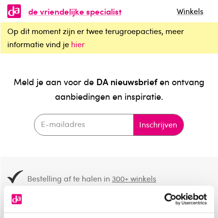
de vriendelijke specialist
Winkels
Op dit moment zijn er twee terugroepacties, meer
informatie vind je
hier
DA nieuwsbrief
Meld je aan voor de
en ontvang
aanbiedingen en inspiratie.
Inschrijven
Bestelling af te halen in
300+ winkels
Gratis verzending vanaf 49.-