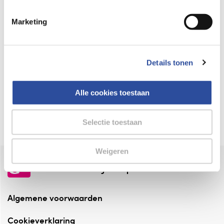
Keurmerk Zelfzorg Online
Marketing
⁠Verantwoorde zorg, ⁠ook online.
Winkelen met zekerheid
Details tonen
⁠Deze webshop is aangesloten ⁠bij
Thuiswinkelwaarborg.
Alle cookies toestaan
Altijd onze folder bij de hand
Check onze folders ⁠bij AlleFolders.
Selectie toestaan
Weigeren
de vriendelijke specialist
Algemene voorwaarden
Cookieverklaring