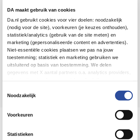
Voor 21u besteld,
binnen 2 dagen in huis
*
DA maakt gebruik van cookies
8.6 uit
4.106 reviews
Da.nl gebruikt cookies voor vier doelen: noodzakelijk
(nodig voor de site), voorkeuren (je keuzes onthouden),
Over DA
statistiek/analytics (gebruik van de site meten) en
Klantenservice
marketing (gepersonaliseerde content en advertenties).
Niet-essentiële cookies plaatsen we pas na jouw
Assortiment
toestemming; statistiek en marketing gebruiken we
uitsluitend op basis van toestemming. We delen
DA
Volg
op:
gegevens met X aantal partners o.a. analytics providers,
advertentienetwerken en social mediaplatforms; in onze
Cookie-verklaring
vind je de volledige lijst van partijen
Toestemmingsselectie
en de bewaartermijnen per categorie. Je kunt je keuze op
Noodzakelijk
elk moment wijzigen of intrekken via
Cookie-
instellingen
. Meer informatie over onze
Voorkeuren
Online aanbieder medicijnen
gegevensverwerking staat in de
Privacyverklaring
.
⁠Controleer welke medicijnen onze
webshop mag verkopen.
Statistieken