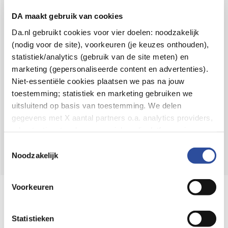
Voor 21u besteld,
binnen 2 dagen in huis
*
DA maakt gebruik van cookies
8.6 uit
4.106 reviews
Da.nl gebruikt cookies voor vier doelen: noodzakelijk
(nodig voor de site), voorkeuren (je keuzes onthouden),
Over DA
statistiek/analytics (gebruik van de site meten) en
Klantenservice
marketing (gepersonaliseerde content en advertenties).
Niet-essentiële cookies plaatsen we pas na jouw
Assortiment
toestemming; statistiek en marketing gebruiken we
uitsluitend op basis van toestemming. We delen
DA
Volg
op:
gegevens met X aantal partners o.a. analytics providers,
advertentienetwerken en social mediaplatforms; in onze
Cookie-verklaring
vind je de volledige lijst van partijen
Toestemmingsselectie
en de bewaartermijnen per categorie. Je kunt je keuze op
Noodzakelijk
elk moment wijzigen of intrekken via
Cookie-
instellingen
. Meer informatie over onze
Voorkeuren
Online aanbieder medicijnen
gegevensverwerking staat in de
Privacyverklaring
.
⁠Controleer welke medicijnen onze
webshop mag verkopen.
Statistieken