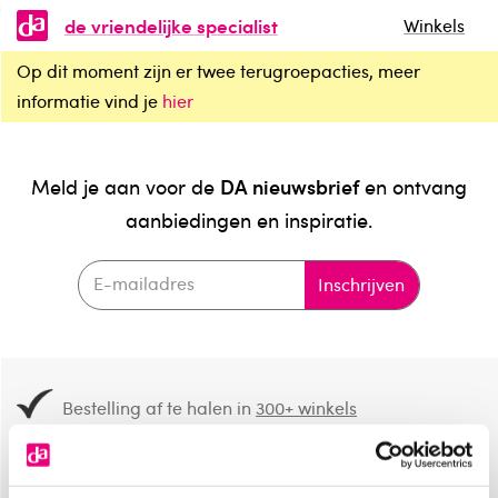
de vriendelijke specialist
Winkels
Op dit moment zijn er twee terugroepacties, meer
informatie vind je
hier
DA nieuwsbrief
Meld je aan voor de
en ontvang
aanbiedingen en inspiratie.
Inschrijven
Bestelling af te halen in
300+ winkels
Gratis verzending vanaf 49.-