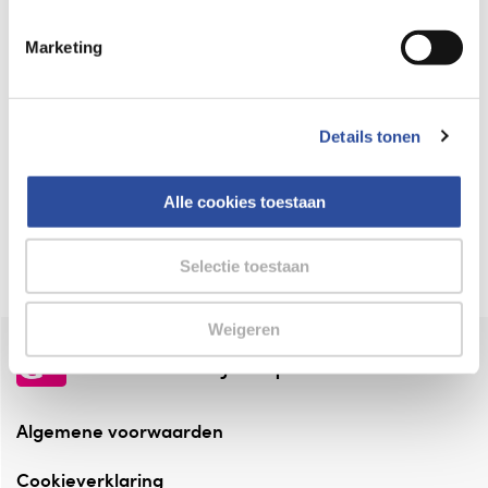
Keurmerk Zelfzorg Online
Marketing
⁠Verantwoorde zorg, ⁠ook online.
Winkelen met zekerheid
Details tonen
⁠Deze webshop is aangesloten ⁠bij
Thuiswinkelwaarborg.
Alle cookies toestaan
Altijd onze folder bij de hand
Check onze folders ⁠bij AlleFolders.
Selectie toestaan
Weigeren
de vriendelijke specialist
Algemene voorwaarden
Cookieverklaring