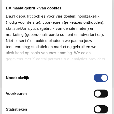
Voor 21u besteld,
binnen 2 dagen in huis
*
DA maakt gebruik van cookies
8.6 uit
4.106 reviews
Da.nl gebruikt cookies voor vier doelen: noodzakelijk
(nodig voor de site), voorkeuren (je keuzes onthouden),
Over DA
statistiek/analytics (gebruik van de site meten) en
Klantenservice
marketing (gepersonaliseerde content en advertenties).
Niet-essentiële cookies plaatsen we pas na jouw
Assortiment
toestemming; statistiek en marketing gebruiken we
uitsluitend op basis van toestemming. We delen
DA
Volg
op:
gegevens met X aantal partners o.a. analytics providers,
advertentienetwerken en social mediaplatforms; in onze
Cookie-verklaring
vind je de volledige lijst van partijen
Toestemmingsselectie
en de bewaartermijnen per categorie. Je kunt je keuze op
Noodzakelijk
elk moment wijzigen of intrekken via
Cookie-
instellingen
. Meer informatie over onze
Voorkeuren
Online aanbieder medicijnen
gegevensverwerking staat in de
Privacyverklaring
.
⁠Controleer welke medicijnen onze
webshop mag verkopen.
Statistieken