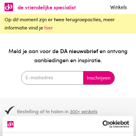
de vriendelijke specialist
Winkels
Op dit moment zijn er twee terugroepacties, meer
informatie vind je
hier
DA nieuwsbrief
Meld je aan voor de
en ontvang
aanbiedingen en inspiratie.
Inschrijven
Bestelling af te halen in
300+ winkels
Gratis verzending vanaf 49.-