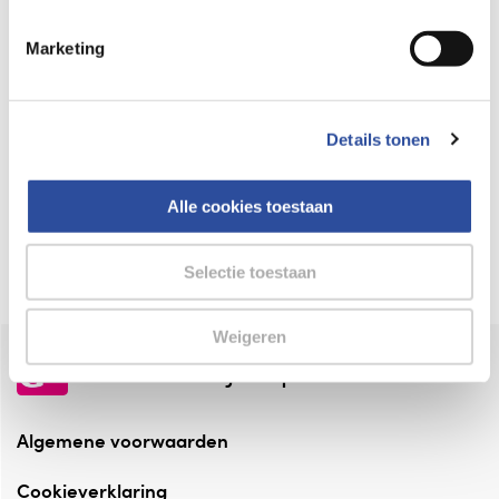
Keurmerk Zelfzorg Online
Marketing
⁠Verantwoorde zorg, ⁠ook online.
Winkelen met zekerheid
Details tonen
⁠Deze webshop is aangesloten ⁠bij
Thuiswinkelwaarborg.
Alle cookies toestaan
Altijd onze folder bij de hand
Check onze folders ⁠bij AlleFolders.
Selectie toestaan
Weigeren
de vriendelijke specialist
Algemene voorwaarden
Cookieverklaring