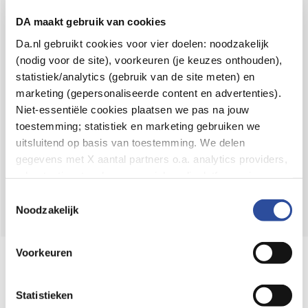
Voor 21u besteld,
binnen 2 dagen in huis
*
DA maakt gebruik van cookies
8.6 uit
4.106 reviews
Da.nl gebruikt cookies voor vier doelen: noodzakelijk
(nodig voor de site), voorkeuren (je keuzes onthouden),
Over DA
statistiek/analytics (gebruik van de site meten) en
Klantenservice
marketing (gepersonaliseerde content en advertenties).
Niet-essentiële cookies plaatsen we pas na jouw
Assortiment
toestemming; statistiek en marketing gebruiken we
uitsluitend op basis van toestemming. We delen
DA
Volg
op:
gegevens met X aantal partners o.a. analytics providers,
advertentienetwerken en social mediaplatforms; in onze
Cookie-verklaring
vind je de volledige lijst van partijen
Toestemmingsselectie
en de bewaartermijnen per categorie. Je kunt je keuze op
Noodzakelijk
elk moment wijzigen of intrekken via
Cookie-
instellingen
. Meer informatie over onze
Voorkeuren
Online aanbieder medicijnen
gegevensverwerking staat in de
Privacyverklaring
.
⁠Controleer welke medicijnen onze
webshop mag verkopen.
Statistieken