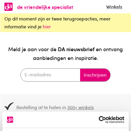
de vriendelijke specialist
Winkels
Op dit moment zijn er twee terugroepacties, meer
informatie vind je
hier
DA nieuwsbrief
Meld je aan voor de
en ontvang
aanbiedingen en inspiratie.
Inschrijven
Bestelling af te halen in
300+ winkels
Gratis verzending vanaf 49.-