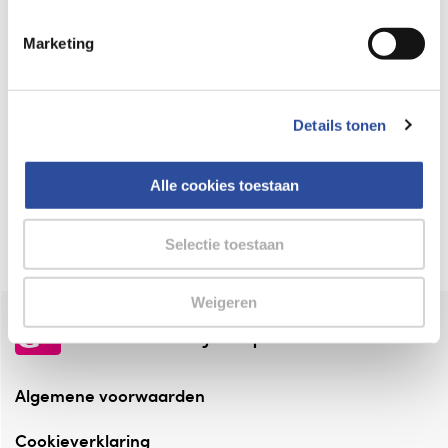
Keurmerk Zelfzorg Online
Marketing
⁠Verantwoorde zorg, ⁠ook online.
Winkelen met zekerheid
Details tonen
⁠Deze webshop is aangesloten ⁠bij
Thuiswinkelwaarborg.
Alle cookies toestaan
Altijd onze folder bij de hand
Check onze folders ⁠bij AlleFolders.
Selectie toestaan
Weigeren
de vriendelijke specialist
Algemene voorwaarden
Cookieverklaring