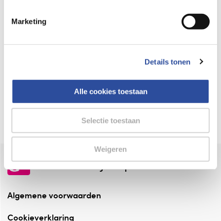
Keurmerk Zelfzorg Online
Marketing
⁠Verantwoorde zorg, ⁠ook online.
Winkelen met zekerheid
Details tonen
⁠Deze webshop is aangesloten ⁠bij
Thuiswinkelwaarborg.
Alle cookies toestaan
Altijd onze folder bij de hand
Check onze folders ⁠bij AlleFolders.
Selectie toestaan
Weigeren
de vriendelijke specialist
Algemene voorwaarden
Cookieverklaring