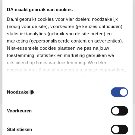
Voor 21u besteld,
binnen 2 dagen in huis
*
DA maakt gebruik van cookies
8.6 uit
4.106 reviews
Da.nl gebruikt cookies voor vier doelen: noodzakelijk
(nodig voor de site), voorkeuren (je keuzes onthouden),
Over DA
statistiek/analytics (gebruik van de site meten) en
Klantenservice
marketing (gepersonaliseerde content en advertenties).
Niet-essentiële cookies plaatsen we pas na jouw
Assortiment
toestemming; statistiek en marketing gebruiken we
uitsluitend op basis van toestemming. We delen
DA
Volg
op:
gegevens met X aantal partners o.a. analytics providers,
advertentienetwerken en social mediaplatforms; in onze
Cookie-verklaring
vind je de volledige lijst van partijen
Toestemmingsselectie
en de bewaartermijnen per categorie. Je kunt je keuze op
Noodzakelijk
elk moment wijzigen of intrekken via
Cookie-
instellingen
. Meer informatie over onze
Voorkeuren
Online aanbieder medicijnen
gegevensverwerking staat in de
Privacyverklaring
.
⁠Controleer welke medicijnen onze
webshop mag verkopen.
Statistieken