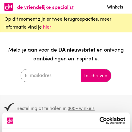
de vriendelijke specialist
Winkels
Op dit moment zijn er twee terugroepacties, meer
informatie vind je
hier
DA nieuwsbrief
Meld je aan voor de
en ontvang
aanbiedingen en inspiratie.
Inschrijven
Bestelling af te halen in
300+ winkels
Gratis verzending vanaf 49.-