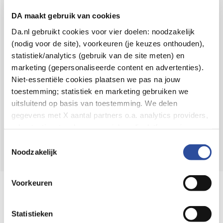
Voor 21u besteld,
binnen 2 dagen in huis
*
DA maakt gebruik van cookies
8.6 uit
4.106 reviews
Da.nl gebruikt cookies voor vier doelen: noodzakelijk
(nodig voor de site), voorkeuren (je keuzes onthouden),
Over DA
statistiek/analytics (gebruik van de site meten) en
Klantenservice
marketing (gepersonaliseerde content en advertenties).
Niet-essentiële cookies plaatsen we pas na jouw
Assortiment
toestemming; statistiek en marketing gebruiken we
uitsluitend op basis van toestemming. We delen
DA
Volg
op:
gegevens met X aantal partners o.a. analytics providers,
advertentienetwerken en social mediaplatforms; in onze
Cookie-verklaring
vind je de volledige lijst van partijen
Toestemmingsselectie
en de bewaartermijnen per categorie. Je kunt je keuze op
Noodzakelijk
elk moment wijzigen of intrekken via
Cookie-
instellingen
. Meer informatie over onze
Voorkeuren
Online aanbieder medicijnen
gegevensverwerking staat in de
Privacyverklaring
.
⁠Controleer welke medicijnen onze
webshop mag verkopen.
Statistieken