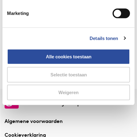
Keurmerk Zelfzorg Online
Marketing
⁠Verantwoorde zorg, ⁠ook online.
Winkelen met zekerheid
Details tonen
⁠Deze webshop is aangesloten ⁠bij
Thuiswinkelwaarborg.
Alle cookies toestaan
Altijd onze folder bij de hand
Check onze folders ⁠bij AlleFolders.
Selectie toestaan
Weigeren
de vriendelijke specialist
Algemene voorwaarden
Cookieverklaring