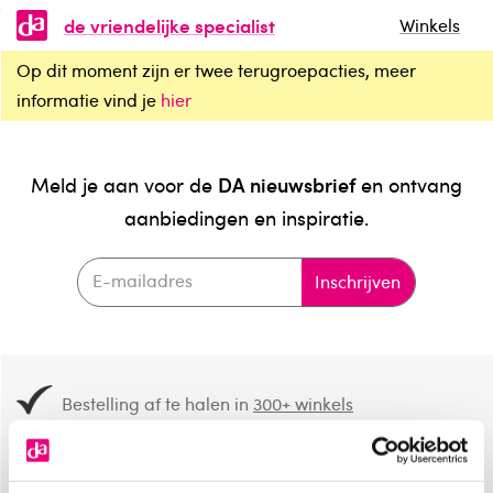
de vriendelijke specialist
Winkels
Op dit moment zijn er twee terugroepacties, meer
informatie vind je
hier
DA nieuwsbrief
Meld je aan voor de
en ontvang
aanbiedingen en inspiratie.
Inschrijven
Bestelling af te halen in
300+ winkels
Gratis verzending vanaf 49.-