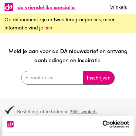
de vriendelijke specialist
Winkels
Op dit moment zijn er twee terugroepacties, meer
informatie vind je
hier
DA nieuwsbrief
Meld je aan voor de
en ontvang
aanbiedingen en inspiratie.
Inschrijven
Bestelling af te halen in
300+ winkels
Gratis verzending vanaf 49.-