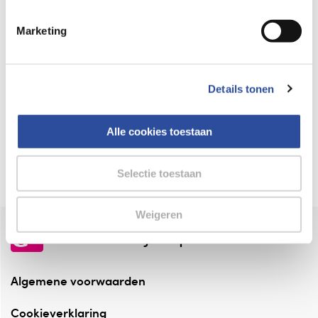
Keurmerk Zelfzorg Online
Marketing
⁠Verantwoorde zorg, ⁠ook online.
Winkelen met zekerheid
Details tonen
⁠Deze webshop is aangesloten ⁠bij
Thuiswinkelwaarborg.
Alle cookies toestaan
Altijd onze folder bij de hand
Check onze folders ⁠bij AlleFolders.
Selectie toestaan
Weigeren
de vriendelijke specialist
Algemene voorwaarden
Cookieverklaring