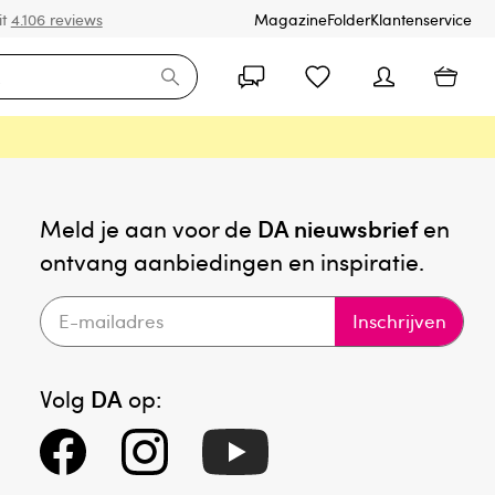
it
4.106 reviews
Magazine
Folder
Klantenservice
Meld je aan voor de
DA nieuwsbrief
en
ontvang aanbiedingen en inspiratie.
Inschrijven
Volg
DA
op: