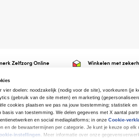
erk Zelfzorg Online
Winkelen met zekerh
ntwoorde zorg, ⁠ook
⁠Deze webshop is aan
e.
⁠bij Thuiswinkelwaarb
okies
r vier doelen: noodzakelijk (nodig voor de site), voorkeuren (je 
lytics (gebruik van de site meten) en marketing (gepersonaliseer
iële cookies plaatsen we pas na jouw toestemming; statistiek en
de vriendelijke specialist
op basis van toestemming. We delen gegevens met X aantal partn
tentienetwerken en social mediaplatforms; in onze
Cookie-verkl
tijen en de bewaartermijnen per categorie. Je kunt je keuze op el
erklaring
Disclaimer
Privacy verklaring
ookie-instellingen
. Meer informatie over onze gegevensverwerk