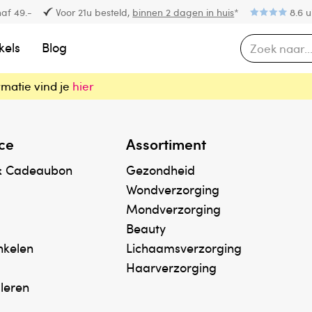
af 49.-
Voor 21u besteld,
binnen 2 dagen in huis
*
8.6 u
kels
Blog
rmatie vind je
hier
ce
Assortiment
& Cadeaubon
Gezondheid
Wondverzorging
Mondverzorging
Beauty
inkelen
Lichaamsverzorging
Haarverzorging
uleren