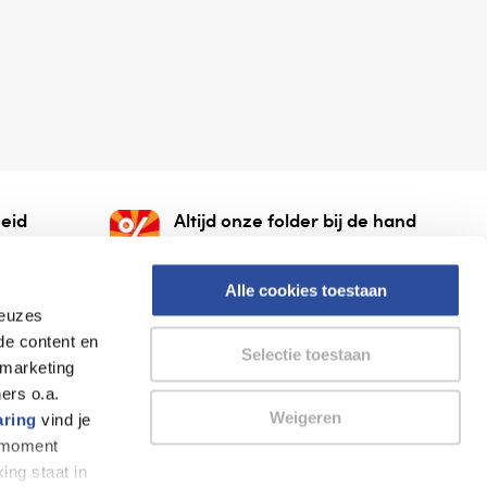
eid
Altijd onze folder bij de hand
gesloten
Check onze folders ⁠bij
org.
AlleFolders.
Alle cookies toestaan
keuzes
de content en
Selectie toestaan
 marketing
ers o.a.
Weigeren
aring
vind je
k moment
Thuiswinkel waarborg
AlleFolders
ing staat in