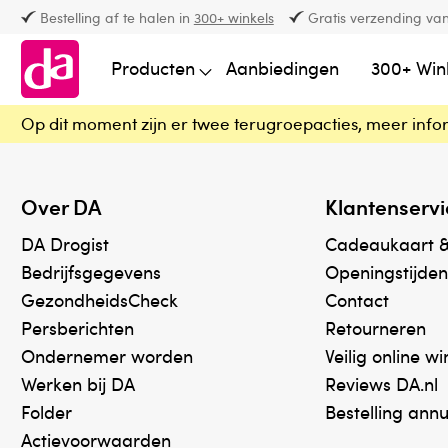
Bestelling af te halen in
300+ winkels
Gratis verzending van
Producten
Aanbiedingen
300+ Win
Op dit moment zijn er twee terugroepacties, meer info
Over DA
Klantenservi
DA Drogist
Cadeaukaart 
Bedrijfsgegevens
Openingstijden
GezondheidsCheck
Contact
Persberichten
Retourneren
Ondernemer worden
Veilig online w
Werken bij DA
Reviews DA.nl
Folder
Bestelling ann
Actievoorwaarden