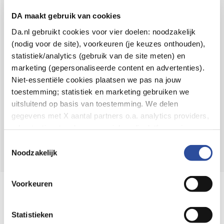
Voor 21u besteld,
binnen 2 dagen in huis
*
DA maakt gebruik van cookies
8.6 uit
4.106 reviews
Da.nl gebruikt cookies voor vier doelen: noodzakelijk
(nodig voor de site), voorkeuren (je keuzes onthouden),
Over DA
statistiek/analytics (gebruik van de site meten) en
Klantenservice
marketing (gepersonaliseerde content en advertenties).
Niet-essentiële cookies plaatsen we pas na jouw
Assortiment
toestemming; statistiek en marketing gebruiken we
uitsluitend op basis van toestemming. We delen
DA
Volg
op:
gegevens met X aantal partners o.a. analytics providers,
advertentienetwerken en social mediaplatforms; in onze
Cookie-verklaring
vind je de volledige lijst van partijen
Toestemmingsselectie
en de bewaartermijnen per categorie. Je kunt je keuze op
Noodzakelijk
elk moment wijzigen of intrekken via
Cookie-
instellingen
. Meer informatie over onze
Voorkeuren
Online aanbieder medicijnen
gegevensverwerking staat in de
Privacyverklaring
.
⁠Controleer welke medicijnen onze
webshop mag verkopen.
Statistieken