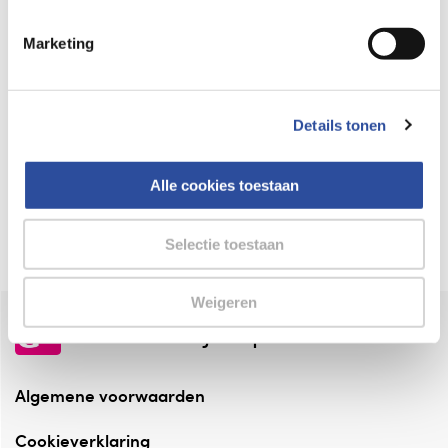
Keurmerk Zelfzorg Online
Marketing
⁠Verantwoorde zorg, ⁠ook online.
Winkelen met zekerheid
Details tonen
⁠Deze webshop is aangesloten ⁠bij
Thuiswinkelwaarborg.
Alle cookies toestaan
Altijd onze folder bij de hand
Check onze folders ⁠bij AlleFolders.
Selectie toestaan
Weigeren
de vriendelijke specialist
Algemene voorwaarden
Cookieverklaring