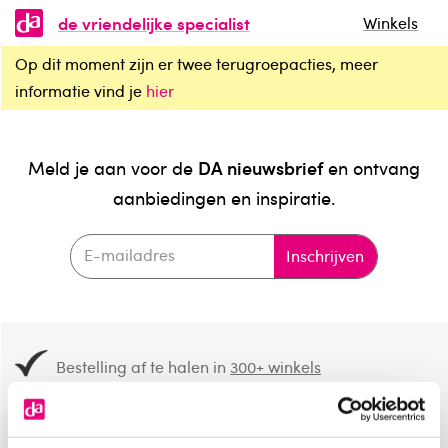
de vriendelijke specialist
Winkels
Op dit moment zijn er twee terugroepacties, meer
informatie vind je
hier
DA nieuwsbrief
Meld je aan voor de
en ontvang
aanbiedingen en inspiratie.
Inschrijven
Bestelling af te halen in
300+ winkels
Gratis verzending vanaf 49.-