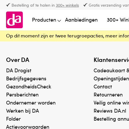
Bestelling af te halen in
300+ winkels
Gratis verzending van
Producten
Aanbiedingen
300+ Win
Op dit moment zijn er twee terugroepacties, meer info
Over DA
Klantenservi
DA Drogist
Cadeaukaart 
Bedrijfsgegevens
Openingstijden
GezondheidsCheck
Contact
Persberichten
Retourneren
Ondernemer worden
Veilig online w
Werken bij DA
Reviews DA.nl
Folder
Bestelling ann
Actievoorwaarden