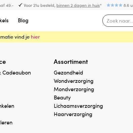
af 49.-
Voor 21u besteld,
binnen 2 dagen in huis
*
8.6 u
kels
Blog
rmatie vind je
hier
ce
Assortiment
& Cadeaubon
Gezondheid
Wondverzorging
Mondverzorging
Beauty
inkelen
Lichaamsverzorging
Haarverzorging
uleren