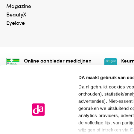
Magazine
BeautyX
Eyelove
Online aanbieder medicijnen
Keurm
⁠Controleer welke medicijnen
⁠Vera
onze webshop mag verkopen.
onlin
DA maakt gebruik van co
Da.nl gebruikt cookies voo
onthouden), statistiek/ana
advertenties). Niet-essent
gebruiken we uitsluitend 
analytics providers, adver
de volledige lijst van par
Algemene voorwaarden
Cookiev
wijzigen of intrekken via
C