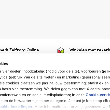
erk Zelfzorg Online
Winkelen met zekerh
ntwoorde zorg, ⁠ook
⁠Deze webshop is aan
e.
⁠bij Thuiswinkelwaarb
okies
r vier doelen: noodzakelijk (nodig voor de site), voorkeuren (je 
lytics (gebruik van de site meten) en marketing (gepersonaliseer
iële cookies plaatsen we pas na jouw toestemming; statistiek en
de vriendelijke specialist
op basis van toestemming. We delen gegevens met X aantal partn
tentienetwerken en social mediaplatforms; in onze
Cookie-verkl
tijen en de bewaartermijnen per categorie. Je kunt je keuze op el
erklaring
Disclaimer
Privacy verklaring
ookie-instellingen
. Meer informatie over onze gegevensverwerk