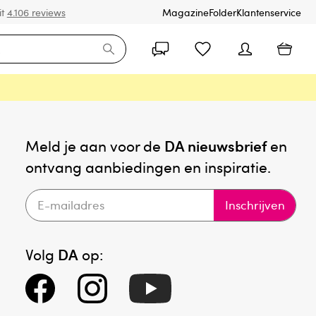
it
4.106 reviews
Magazine
Folder
Klantenservice
Meld je aan voor de
DA nieuwsbrief
en
ontvang aanbiedingen en inspiratie.
Inschrijven
Volg
DA
op: