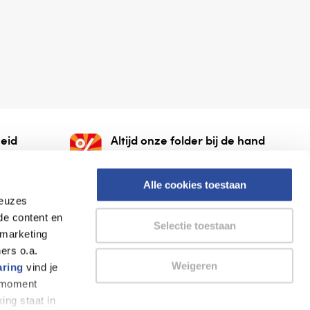
eid
Altijd onze folder bij de hand
gesloten
Check onze folders ⁠bij
org.
AlleFolders.
Alle cookies toestaan
keuzes
de content en
Selectie toestaan
 marketing
ers o.a.
Weigeren
aring
vind je
k moment
Thuiswinkel waarborg
AlleFolders
ing staat in