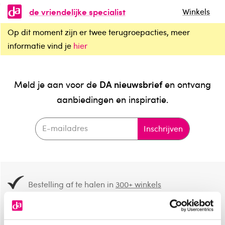
de vriendelijke specialist
Winkels
Op dit moment zijn er twee terugroepacties, meer
informatie vind je
hier
DA nieuwsbrief
Meld je aan voor de
en ontvang
aanbiedingen en inspiratie.
Inschrijven
Bestelling af te halen in
300+ winkels
Gratis verzending vanaf 49.-