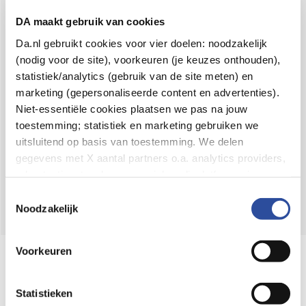
Voor 21u besteld,
binnen 2 dagen in huis
*
DA maakt gebruik van cookies
8.6 uit
4.106 reviews
Da.nl gebruikt cookies voor vier doelen: noodzakelijk
(nodig voor de site), voorkeuren (je keuzes onthouden),
Over DA
statistiek/analytics (gebruik van de site meten) en
Klantenservice
marketing (gepersonaliseerde content en advertenties).
Niet-essentiële cookies plaatsen we pas na jouw
Assortiment
toestemming; statistiek en marketing gebruiken we
uitsluitend op basis van toestemming. We delen
DA
Volg
op:
gegevens met X aantal partners o.a. analytics providers,
advertentienetwerken en social mediaplatforms; in onze
Cookie-verklaring
vind je de volledige lijst van partijen
Toestemmingsselectie
en de bewaartermijnen per categorie. Je kunt je keuze op
Noodzakelijk
elk moment wijzigen of intrekken via
Cookie-
instellingen
. Meer informatie over onze
Voorkeuren
Online aanbieder medicijnen
gegevensverwerking staat in de
Privacyverklaring
.
⁠Controleer welke medicijnen onze
webshop mag verkopen.
Statistieken