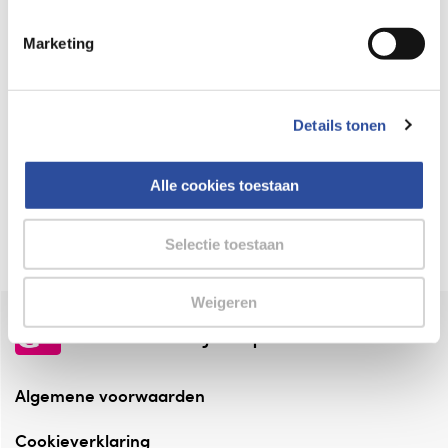
Keurmerk Zelfzorg Online
Marketing
⁠Verantwoorde zorg, ⁠ook online.
Winkelen met zekerheid
Details tonen
⁠Deze webshop is aangesloten ⁠bij
Thuiswinkelwaarborg.
Alle cookies toestaan
Altijd onze folder bij de hand
Check onze folders ⁠bij AlleFolders.
Selectie toestaan
Weigeren
de vriendelijke specialist
Algemene voorwaarden
Cookieverklaring