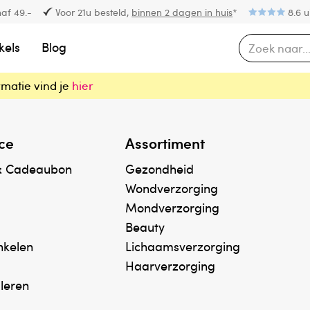
af 49.-
Voor 21u besteld,
binnen 2 dagen in huis
*
8.6 u
kels
Blog
rmatie vind je
hier
ce
Assortiment
& Cadeaubon
Gezondheid
Wondverzorging
Mondverzorging
Beauty
inkelen
Lichaamsverzorging
Haarverzorging
uleren