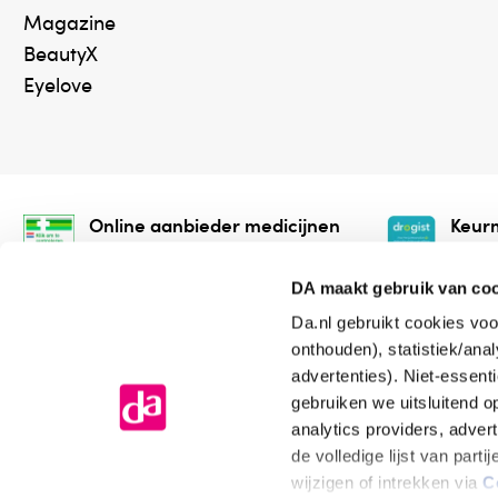
Magazine
BeautyX
Eyelove
Online aanbieder medicijnen
Keurm
⁠Controleer welke medicijnen
⁠Vera
onze webshop mag verkopen.
onlin
DA maakt gebruik van co
Da.nl gebruikt cookies voo
onthouden), statistiek/ana
advertenties). Niet-essent
gebruiken we uitsluitend 
analytics providers, adver
de volledige lijst van par
Algemene voorwaarden
Cookiev
wijzigen of intrekken via
C