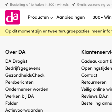
Bestelling af te halen in
300+ winkels
Gratis verzending van
Producten
Aanbiedingen
300+ Win
Op dit moment zijn er twee terugroepacties, meer info
Over DA
Klantenservi
DA Drogist
Cadeaukaart 
Bedrijfsgegevens
Openingstijden
GezondheidsCheck
Contact
Persberichten
Retourneren
Ondernemer worden
Veilig online w
Werken bij DA
Reviews DA.nl
Folder
Bestelling ann
Actievoorwaarden