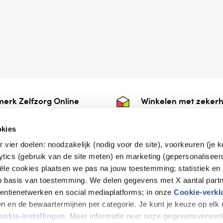
erk Zelfzorg Online
Winkelen met zekerh
ntwoorde zorg, ⁠ook
⁠Deze webshop is aan
e.
⁠bij Thuiswinkelwaarb
okies
r vier doelen: noodzakelijk (nodig voor de site), voorkeuren (je 
lytics (gebruik van de site meten) en marketing (gepersonaliseer
iële cookies plaatsen we pas na jouw toestemming; statistiek en
de vriendelijke specialist
op basis van toestemming. We delen gegevens met X aantal partn
tentienetwerken en social mediaplatforms; in onze
Cookie-verkl
tijen en de bewaartermijnen per categorie. Je kunt je keuze op el
erklaring
Disclaimer
Privacy verklaring
ookie-instellingen
. Meer informatie over onze gegevensverwerk