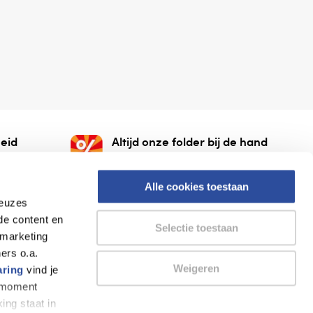
eid
Altijd onze folder bij de hand
gesloten
Check onze folders ⁠bij
org.
AlleFolders.
Alle cookies toestaan
keuzes
de content en
Selectie toestaan
 marketing
ers o.a.
Weigeren
aring
vind je
k moment
Thuiswinkel waarborg
AlleFolders
ing staat in