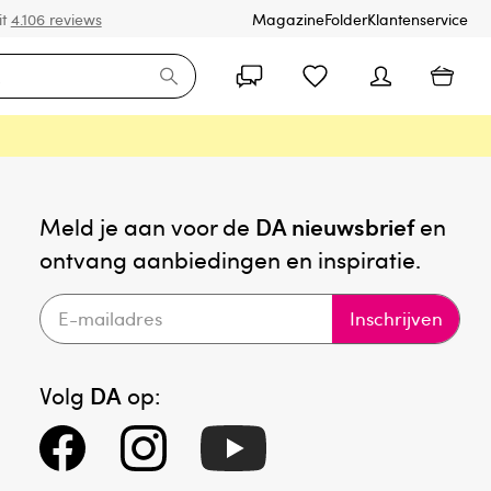
it
4.106 reviews
Magazine
Folder
Klantenservice
Meld je aan voor de
DA nieuwsbrief
en
ontvang aanbiedingen en inspiratie.
Inschrijven
Volg
DA
op: