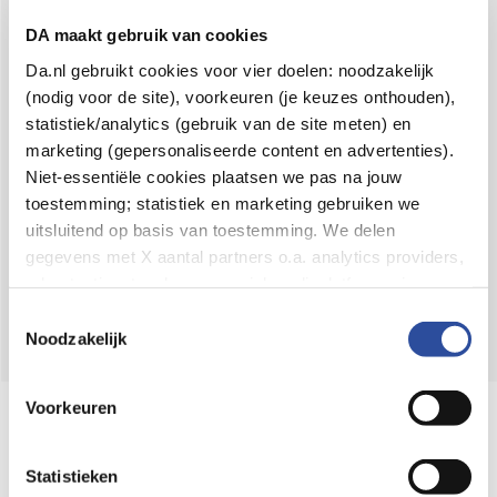
Voor 21u besteld,
binnen 2 dagen in huis
*
DA maakt gebruik van cookies
8.6 uit
4.106 reviews
Da.nl gebruikt cookies voor vier doelen: noodzakelijk
(nodig voor de site), voorkeuren (je keuzes onthouden),
Over DA
statistiek/analytics (gebruik van de site meten) en
Klantenservice
marketing (gepersonaliseerde content en advertenties).
Niet-essentiële cookies plaatsen we pas na jouw
Assortiment
toestemming; statistiek en marketing gebruiken we
uitsluitend op basis van toestemming. We delen
DA
Volg
op:
gegevens met X aantal partners o.a. analytics providers,
advertentienetwerken en social mediaplatforms; in onze
Cookie-verklaring
vind je de volledige lijst van partijen
Toestemmingsselectie
en de bewaartermijnen per categorie. Je kunt je keuze op
Noodzakelijk
elk moment wijzigen of intrekken via
Cookie-
instellingen
. Meer informatie over onze
Voorkeuren
Online aanbieder medicijnen
gegevensverwerking staat in de
Privacyverklaring
.
⁠Controleer welke medicijnen onze
webshop mag verkopen.
Statistieken