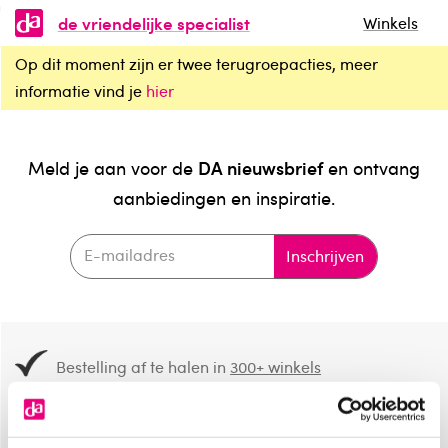
de vriendelijke specialist
Winkels
Op dit moment zijn er twee terugroepacties, meer
informatie vind je
hier
DA nieuwsbrief
Meld je aan voor de
en ontvang
aanbiedingen en inspiratie.
Inschrijven
Bestelling af te halen in
300+ winkels
Gratis verzending vanaf 49.-