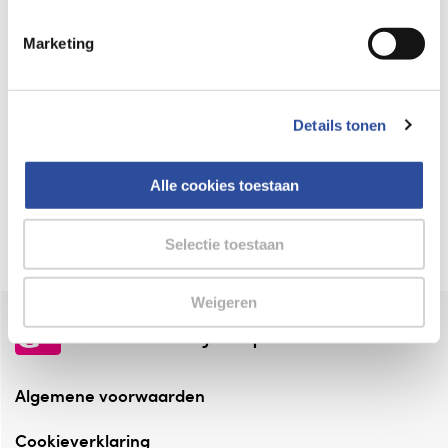
Keurmerk Zelfzorg Online
Marketing
⁠Verantwoorde zorg, ⁠ook online.
Winkelen met zekerheid
Details tonen
⁠Deze webshop is aangesloten ⁠bij
Thuiswinkelwaarborg.
Alle cookies toestaan
Altijd onze folder bij de hand
Check onze folders ⁠bij AlleFolders.
Selectie toestaan
Weigeren
de vriendelijke specialist
Algemene voorwaarden
Cookieverklaring