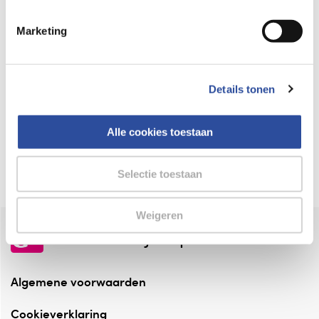
Keurmerk Zelfzorg Online
Marketing
⁠Verantwoorde zorg, ⁠ook online.
Winkelen met zekerheid
Details tonen
⁠Deze webshop is aangesloten ⁠bij
Thuiswinkelwaarborg.
Alle cookies toestaan
Altijd onze folder bij de hand
Check onze folders ⁠bij AlleFolders.
Selectie toestaan
Weigeren
de vriendelijke specialist
Algemene voorwaarden
Cookieverklaring