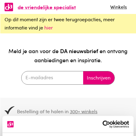
de vriendelijke specialist
Winkels
Op dit moment zijn er twee terugroepacties, meer
informatie vind je
hier
DA nieuwsbrief
Meld je aan voor de
en ontvang
aanbiedingen en inspiratie.
Inschrijven
Bestelling af te halen in
300+ winkels
Gratis verzending vanaf 49.-