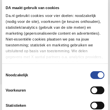
Voor 21u besteld,
binnen 2 dagen in huis
*
DA maakt gebruik van cookies
8.6 uit
4.106 reviews
Da.nl gebruikt cookies voor vier doelen: noodzakelijk
(nodig voor de site), voorkeuren (je keuzes onthouden),
Over DA
statistiek/analytics (gebruik van de site meten) en
Klantenservice
marketing (gepersonaliseerde content en advertenties).
Niet-essentiële cookies plaatsen we pas na jouw
Assortiment
toestemming; statistiek en marketing gebruiken we
uitsluitend op basis van toestemming. We delen
DA
Volg
op:
gegevens met X aantal partners o.a. analytics providers,
advertentienetwerken en social mediaplatforms; in onze
Cookie-verklaring
vind je de volledige lijst van partijen
Toestemmingsselectie
en de bewaartermijnen per categorie. Je kunt je keuze op
Noodzakelijk
elk moment wijzigen of intrekken via
Cookie-
instellingen
. Meer informatie over onze
Voorkeuren
Online aanbieder medicijnen
gegevensverwerking staat in de
Privacyverklaring
.
⁠Controleer welke medicijnen onze
webshop mag verkopen.
Statistieken