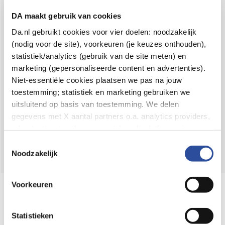
Voor 21u besteld,
binnen 2 dagen in huis
*
DA maakt gebruik van cookies
8.6 uit
4.106 reviews
Da.nl gebruikt cookies voor vier doelen: noodzakelijk
(nodig voor de site), voorkeuren (je keuzes onthouden),
Over DA
statistiek/analytics (gebruik van de site meten) en
Klantenservice
marketing (gepersonaliseerde content en advertenties).
Niet-essentiële cookies plaatsen we pas na jouw
Assortiment
toestemming; statistiek en marketing gebruiken we
uitsluitend op basis van toestemming. We delen
DA
Volg
op:
gegevens met X aantal partners o.a. analytics providers,
advertentienetwerken en social mediaplatforms; in onze
Cookie-verklaring
vind je de volledige lijst van partijen
Toestemmingsselectie
en de bewaartermijnen per categorie. Je kunt je keuze op
Noodzakelijk
elk moment wijzigen of intrekken via
Cookie-
instellingen
. Meer informatie over onze
Voorkeuren
Online aanbieder medicijnen
gegevensverwerking staat in de
Privacyverklaring
.
⁠Controleer welke medicijnen onze
webshop mag verkopen.
Statistieken