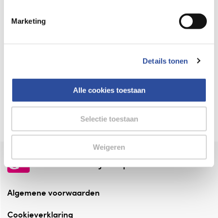
Keurmerk Zelfzorg Online
Marketing
⁠Verantwoorde zorg, ⁠ook online.
Winkelen met zekerheid
Details tonen
⁠Deze webshop is aangesloten ⁠bij
Thuiswinkelwaarborg.
Alle cookies toestaan
Altijd onze folder bij de hand
Check onze folders ⁠bij AlleFolders.
Selectie toestaan
Weigeren
de vriendelijke specialist
Algemene voorwaarden
Cookieverklaring