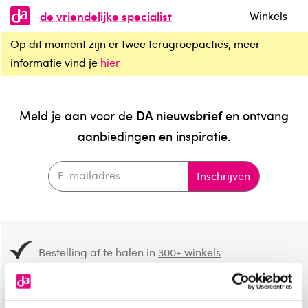
de vriendelijke specialist
Winkels
Op dit moment zijn er twee terugroepacties, meer
informatie vind je
hier
DA nieuwsbrief
Meld je aan voor de
en ontvang
aanbiedingen en inspiratie.
Inschrijven
Bestelling af te halen in
300+ winkels
Gratis verzending vanaf 49.-