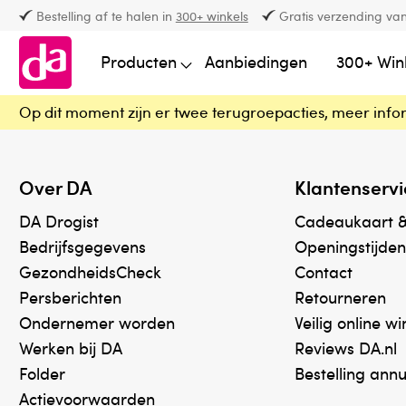
Bestelling af te halen in
300+ winkels
Gratis verzending van
Producten
Aanbiedingen
300+ Win
Op dit moment zijn er twee terugroepacties, meer info
Over DA
Klantenservi
DA Drogist
Cadeaukaart 
Bedrijfsgegevens
Openingstijden
GezondheidsCheck
Contact
Persberichten
Retourneren
Ondernemer worden
Veilig online w
Werken bij DA
Reviews DA.nl
Folder
Bestelling ann
Actievoorwaarden