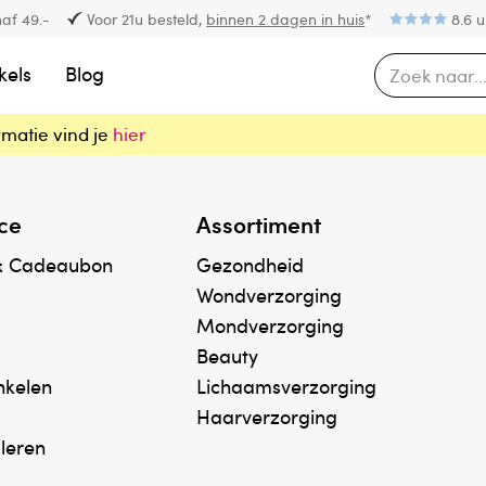
af 49.-
Voor 21u besteld,
binnen 2 dagen in huis
*
8.6 u
kels
Blog
rmatie vind je
hier
ce
Assortiment
& Cadeaubon
Gezondheid
Wondverzorging
Mondverzorging
Beauty
inkelen
Lichaamsverzorging
Haarverzorging
uleren