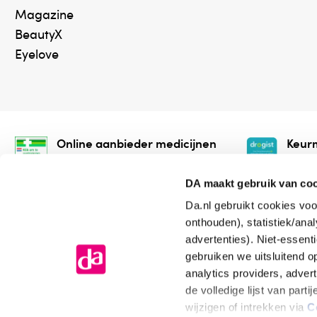
Magazine
BeautyX
Eyelove
Online aanbieder medicijnen
Keurm
⁠Controleer welke medicijnen
⁠Vera
onze webshop mag verkopen.
onlin
DA maakt gebruik van co
Da.nl gebruikt cookies voo
onthouden), statistiek/ana
advertenties). Niet-essent
gebruiken we uitsluitend 
analytics providers, adver
de volledige lijst van par
Algemene voorwaarden
Cookiev
wijzigen of intrekken via
C