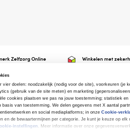
erk Zelfzorg Online
Winkelen met zekerh
ntwoorde zorg, ⁠ook
⁠Deze webshop is aan
e.
⁠bij Thuiswinkelwaarb
okies
r vier doelen: noodzakelijk (nodig voor de site), voorkeuren (je 
lytics (gebruik van de site meten) en marketing (gepersonaliseer
iële cookies plaatsen we pas na jouw toestemming; statistiek en
de vriendelijke specialist
op basis van toestemming. We delen gegevens met X aantal partn
tentienetwerken en social mediaplatforms; in onze
Cookie-verkl
tijen en de bewaartermijnen per categorie. Je kunt je keuze op el
erklaring
Disclaimer
Privacy verklaring
ookie-instellingen
. Meer informatie over onze gegevensverwerk