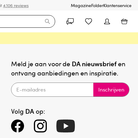
it
4.106 reviews
Magazine
Folder
Klantenservice
Meld je aan voor de
DA nieuwsbrief
en
ontvang aanbiedingen en inspiratie.
Inschrijven
Volg
DA
op: