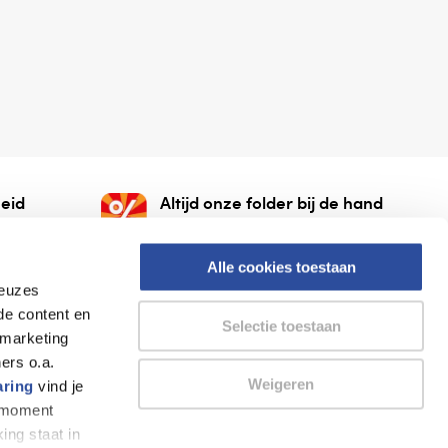
eid
Altijd onze folder bij de hand
gesloten
Check onze folders ⁠bij
org.
AlleFolders.
Alle cookies toestaan
keuzes
de content en
Selectie toestaan
 marketing
ers o.a.
Weigeren
aring
vind je
k moment
Thuiswinkel waarborg
AlleFolders
ing staat in