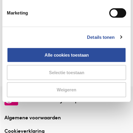
Keurmerk Zelfzorg Online
Marketing
⁠Verantwoorde zorg, ⁠ook online.
Winkelen met zekerheid
Details tonen
⁠Deze webshop is aangesloten ⁠bij
Thuiswinkelwaarborg.
Alle cookies toestaan
Altijd onze folder bij de hand
Check onze folders ⁠bij AlleFolders.
Selectie toestaan
Weigeren
de vriendelijke specialist
Algemene voorwaarden
Cookieverklaring