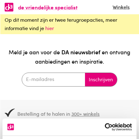
de vriendelijke specialist
Winkels
Op dit moment zijn er twee terugroepacties, meer
informatie vind je
hier
DA nieuwsbrief
Meld je aan voor de
en ontvang
aanbiedingen en inspiratie.
Inschrijven
Bestelling af te halen in
300+ winkels
Gratis verzending vanaf 49.-