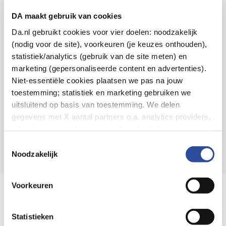
Voor 21u besteld,
binnen 2 dagen in huis
*
DA maakt gebruik van cookies
8.6 uit
4.106 reviews
Da.nl gebruikt cookies voor vier doelen: noodzakelijk
(nodig voor de site), voorkeuren (je keuzes onthouden),
Over DA
statistiek/analytics (gebruik van de site meten) en
Klantenservice
marketing (gepersonaliseerde content en advertenties).
Niet-essentiële cookies plaatsen we pas na jouw
Assortiment
toestemming; statistiek en marketing gebruiken we
uitsluitend op basis van toestemming. We delen
DA
Volg
op:
gegevens met X aantal partners o.a. analytics providers,
advertentienetwerken en social mediaplatforms; in onze
Cookie-verklaring
vind je de volledige lijst van partijen
Toestemmingsselectie
en de bewaartermijnen per categorie. Je kunt je keuze op
Noodzakelijk
elk moment wijzigen of intrekken via
Cookie-
instellingen
. Meer informatie over onze
Voorkeuren
Online aanbieder medicijnen
gegevensverwerking staat in de
Privacyverklaring
.
⁠Controleer welke medicijnen onze
webshop mag verkopen.
Statistieken