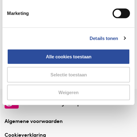
Keurmerk Zelfzorg Online
Marketing
⁠Verantwoorde zorg, ⁠ook online.
Winkelen met zekerheid
Details tonen
⁠Deze webshop is aangesloten ⁠bij
Thuiswinkelwaarborg.
Alle cookies toestaan
Altijd onze folder bij de hand
Check onze folders ⁠bij AlleFolders.
Selectie toestaan
Weigeren
de vriendelijke specialist
Algemene voorwaarden
Cookieverklaring