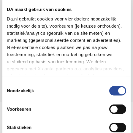
Voor 21u besteld,
binnen 2 dagen in huis
*
DA maakt gebruik van cookies
8.6 uit
4.106 reviews
Da.nl gebruikt cookies voor vier doelen: noodzakelijk
(nodig voor de site), voorkeuren (je keuzes onthouden),
Over DA
statistiek/analytics (gebruik van de site meten) en
Klantenservice
marketing (gepersonaliseerde content en advertenties).
Niet-essentiële cookies plaatsen we pas na jouw
Assortiment
toestemming; statistiek en marketing gebruiken we
uitsluitend op basis van toestemming. We delen
DA
Volg
op:
gegevens met X aantal partners o.a. analytics providers,
advertentienetwerken en social mediaplatforms; in onze
Cookie-verklaring
vind je de volledige lijst van partijen
Toestemmingsselectie
en de bewaartermijnen per categorie. Je kunt je keuze op
Noodzakelijk
elk moment wijzigen of intrekken via
Cookie-
instellingen
. Meer informatie over onze
Voorkeuren
Online aanbieder medicijnen
gegevensverwerking staat in de
Privacyverklaring
.
⁠Controleer welke medicijnen onze
webshop mag verkopen.
Statistieken