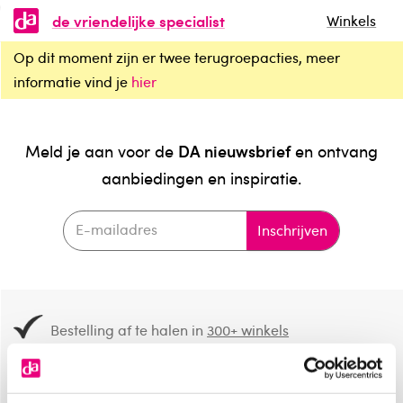
de vriendelijke specialist
Winkels
Op dit moment zijn er twee terugroepacties, meer
informatie vind je
hier
DA nieuwsbrief
Meld je aan voor de
en ontvang
aanbiedingen en inspiratie.
Inschrijven
Bestelling af te halen in
300+ winkels
Gratis verzending vanaf 49.-