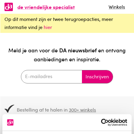
de vriendelijke specialist
Winkels
Op dit moment zijn er twee terugroepacties, meer
informatie vind je
hier
DA nieuwsbrief
Meld je aan voor de
en ontvang
aanbiedingen en inspiratie.
Inschrijven
Bestelling af te halen in
300+ winkels
Gratis verzending vanaf 49.-