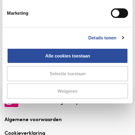
Keurmerk Zelfzorg Online
Marketing
⁠Verantwoorde zorg, ⁠ook online.
Winkelen met zekerheid
Details tonen
⁠Deze webshop is aangesloten ⁠bij
Thuiswinkelwaarborg.
Alle cookies toestaan
Altijd onze folder bij de hand
Check onze folders ⁠bij AlleFolders.
Selectie toestaan
Weigeren
de vriendelijke specialist
Algemene voorwaarden
Cookieverklaring