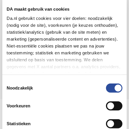
Voor 21u besteld,
binnen 2 dagen in huis
*
DA maakt gebruik van cookies
8.6 uit
4.106 reviews
Da.nl gebruikt cookies voor vier doelen: noodzakelijk
(nodig voor de site), voorkeuren (je keuzes onthouden),
Over DA
statistiek/analytics (gebruik van de site meten) en
Klantenservice
marketing (gepersonaliseerde content en advertenties).
Niet-essentiële cookies plaatsen we pas na jouw
Assortiment
toestemming; statistiek en marketing gebruiken we
uitsluitend op basis van toestemming. We delen
DA
Volg
op:
gegevens met X aantal partners o.a. analytics providers,
advertentienetwerken en social mediaplatforms; in onze
Cookie-verklaring
vind je de volledige lijst van partijen
Toestemmingsselectie
en de bewaartermijnen per categorie. Je kunt je keuze op
Noodzakelijk
elk moment wijzigen of intrekken via
Cookie-
instellingen
. Meer informatie over onze
Voorkeuren
Online aanbieder medicijnen
gegevensverwerking staat in de
Privacyverklaring
.
⁠Controleer welke medicijnen onze
webshop mag verkopen.
Statistieken