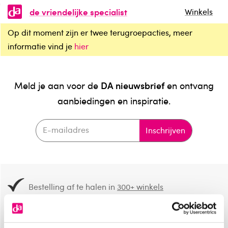
de vriendelijke specialist
Winkels
Op dit moment zijn er twee terugroepacties, meer
informatie vind je
hier
DA nieuwsbrief
Meld je aan voor de
en ontvang
aanbiedingen en inspiratie.
Inschrijven
Bestelling af te halen in
300+ winkels
Gratis verzending vanaf 49.-