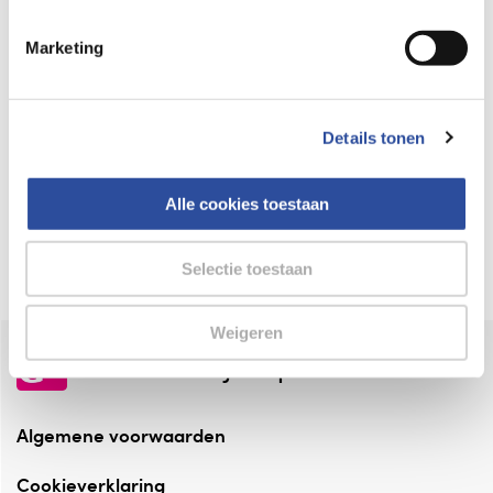
Keurmerk Zelfzorg Online
Marketing
⁠Verantwoorde zorg, ⁠ook online.
Winkelen met zekerheid
Details tonen
⁠Deze webshop is aangesloten ⁠bij
Thuiswinkelwaarborg.
Alle cookies toestaan
Altijd onze folder bij de hand
Check onze folders ⁠bij AlleFolders.
Selectie toestaan
Weigeren
de vriendelijke specialist
Algemene voorwaarden
Cookieverklaring