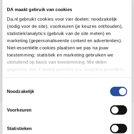
Voor 21u besteld,
binnen 2 dagen in huis
*
DA maakt gebruik van cookies
8.6 uit
4.106 reviews
Da.nl gebruikt cookies voor vier doelen: noodzakelijk
(nodig voor de site), voorkeuren (je keuzes onthouden),
Over DA
statistiek/analytics (gebruik van de site meten) en
Klantenservice
marketing (gepersonaliseerde content en advertenties).
Niet-essentiële cookies plaatsen we pas na jouw
Assortiment
toestemming; statistiek en marketing gebruiken we
uitsluitend op basis van toestemming. We delen
DA
Volg
op:
gegevens met X aantal partners o.a. analytics providers,
advertentienetwerken en social mediaplatforms; in onze
Cookie-verklaring
vind je de volledige lijst van partijen
Toestemmingsselectie
en de bewaartermijnen per categorie. Je kunt je keuze op
Noodzakelijk
elk moment wijzigen of intrekken via
Cookie-
instellingen
. Meer informatie over onze
Voorkeuren
Online aanbieder medicijnen
gegevensverwerking staat in de
Privacyverklaring
.
⁠Controleer welke medicijnen onze
webshop mag verkopen.
Statistieken