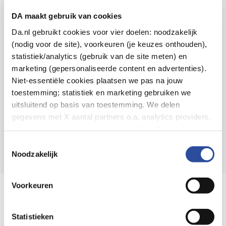
Voor 21u besteld,
binnen 2 dagen in huis
*
DA maakt gebruik van cookies
8.6 uit
4.106 reviews
Da.nl gebruikt cookies voor vier doelen: noodzakelijk
(nodig voor de site), voorkeuren (je keuzes onthouden),
Over DA
statistiek/analytics (gebruik van de site meten) en
Klantenservice
marketing (gepersonaliseerde content en advertenties).
Niet-essentiële cookies plaatsen we pas na jouw
Assortiment
toestemming; statistiek en marketing gebruiken we
uitsluitend op basis van toestemming. We delen
DA
Volg
op:
gegevens met X aantal partners o.a. analytics providers,
advertentienetwerken en social mediaplatforms; in onze
Cookie-verklaring
vind je de volledige lijst van partijen
Toestemmingsselectie
en de bewaartermijnen per categorie. Je kunt je keuze op
Noodzakelijk
elk moment wijzigen of intrekken via
Cookie-
instellingen
. Meer informatie over onze
Voorkeuren
Online aanbieder medicijnen
gegevensverwerking staat in de
Privacyverklaring
.
⁠Controleer welke medicijnen onze
webshop mag verkopen.
Statistieken