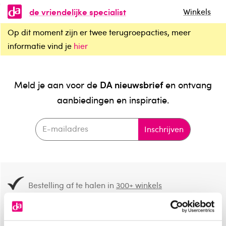
de vriendelijke specialist
Winkels
Op dit moment zijn er twee terugroepacties, meer
informatie vind je
hier
DA nieuwsbrief
Meld je aan voor de
en ontvang
aanbiedingen en inspiratie.
Inschrijven
Bestelling af te halen in
300+ winkels
Gratis verzending vanaf 49.-