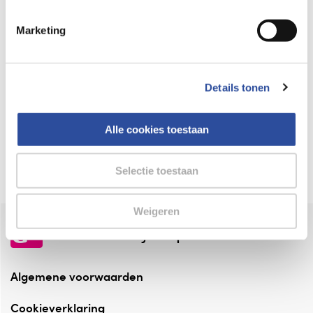
Keurmerk Zelfzorg Online
Marketing
⁠Verantwoorde zorg, ⁠ook online.
Winkelen met zekerheid
Details tonen
⁠Deze webshop is aangesloten ⁠bij
Thuiswinkelwaarborg.
Alle cookies toestaan
Altijd onze folder bij de hand
Check onze folders ⁠bij AlleFolders.
Selectie toestaan
Weigeren
de vriendelijke specialist
Algemene voorwaarden
Cookieverklaring