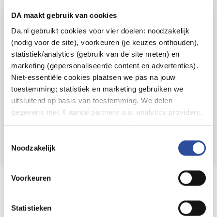
Voor 21u besteld,
binnen 2 dagen in huis
*
DA maakt gebruik van cookies
8.6 uit
4.106 reviews
Da.nl gebruikt cookies voor vier doelen: noodzakelijk
(nodig voor de site), voorkeuren (je keuzes onthouden),
Over DA
statistiek/analytics (gebruik van de site meten) en
Klantenservice
marketing (gepersonaliseerde content en advertenties).
Niet-essentiële cookies plaatsen we pas na jouw
Assortiment
toestemming; statistiek en marketing gebruiken we
uitsluitend op basis van toestemming. We delen
DA
Volg
op:
gegevens met X aantal partners o.a. analytics providers,
advertentienetwerken en social mediaplatforms; in onze
Cookie-verklaring
vind je de volledige lijst van partijen
Toestemmingsselectie
en de bewaartermijnen per categorie. Je kunt je keuze op
Noodzakelijk
elk moment wijzigen of intrekken via
Cookie-
instellingen
. Meer informatie over onze
Voorkeuren
Online aanbieder medicijnen
gegevensverwerking staat in de
Privacyverklaring
.
⁠Controleer welke medicijnen onze
webshop mag verkopen.
Statistieken