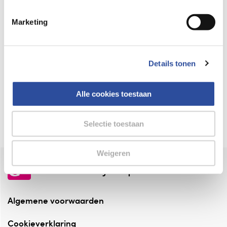
Keurmerk Zelfzorg Online
Marketing
⁠Verantwoorde zorg, ⁠ook online.
Winkelen met zekerheid
Details tonen
⁠Deze webshop is aangesloten ⁠bij
Thuiswinkelwaarborg.
Alle cookies toestaan
Altijd onze folder bij de hand
Check onze folders ⁠bij AlleFolders.
Selectie toestaan
Weigeren
de vriendelijke specialist
Algemene voorwaarden
Cookieverklaring