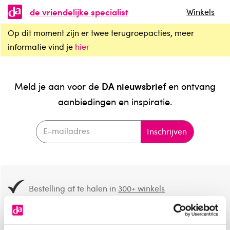
de vriendelijke specialist
Winkels
Op dit moment zijn er twee terugroepacties, meer
informatie vind je
hier
DA nieuwsbrief
Meld je aan voor de
en ontvang
aanbiedingen en inspiratie.
Inschrijven
Bestelling af te halen in
300+ winkels
Gratis verzending vanaf 49.-