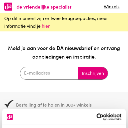
de vriendelijke specialist
Winkels
Op dit moment zijn er twee terugroepacties, meer
informatie vind je
hier
DA nieuwsbrief
Meld je aan voor de
en ontvang
aanbiedingen en inspiratie.
Inschrijven
Bestelling af te halen in
300+ winkels
Gratis verzending vanaf 49.-