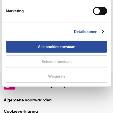
Keurmerk Zelfzorg Online
Marketing
⁠Verantwoorde zorg, ⁠ook online.
Winkelen met zekerheid
Details tonen
⁠Deze webshop is aangesloten ⁠bij
Thuiswinkelwaarborg.
Alle cookies toestaan
Altijd onze folder bij de hand
Check onze folders ⁠bij AlleFolders.
Selectie toestaan
Weigeren
de vriendelijke specialist
Algemene voorwaarden
Cookieverklaring