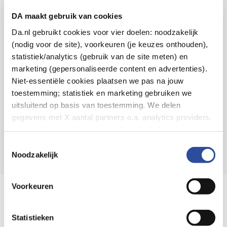
Voor 21u besteld,
binnen 2 dagen in huis
*
DA maakt gebruik van cookies
8.6 uit
4.106 reviews
Da.nl gebruikt cookies voor vier doelen: noodzakelijk
(nodig voor de site), voorkeuren (je keuzes onthouden),
Over DA
statistiek/analytics (gebruik van de site meten) en
Klantenservice
marketing (gepersonaliseerde content en advertenties).
Niet-essentiële cookies plaatsen we pas na jouw
Assortiment
toestemming; statistiek en marketing gebruiken we
uitsluitend op basis van toestemming. We delen
DA
Volg
op:
gegevens met X aantal partners o.a. analytics providers,
advertentienetwerken en social mediaplatforms; in onze
Cookie-verklaring
vind je de volledige lijst van partijen
Toestemmingsselectie
en de bewaartermijnen per categorie. Je kunt je keuze op
Noodzakelijk
elk moment wijzigen of intrekken via
Cookie-
instellingen
. Meer informatie over onze
Voorkeuren
Online aanbieder medicijnen
gegevensverwerking staat in de
Privacyverklaring
.
⁠Controleer welke medicijnen onze
webshop mag verkopen.
Statistieken