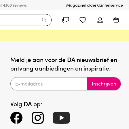
it
4.106 reviews
Magazine
Folder
Klantenservice
Meld je aan voor de
DA nieuwsbrief
en
ontvang aanbiedingen en inspiratie.
Inschrijven
Volg
DA
op: