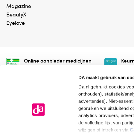
Magazine
BeautyX
Eyelove
Online aanbieder medicijnen
Keurm
⁠Controleer welke medicijnen
⁠Vera
onze webshop mag verkopen.
onlin
DA maakt gebruik van co
Da.nl gebruikt cookies voo
onthouden), statistiek/ana
advertenties). Niet-essent
gebruiken we uitsluitend 
analytics providers, adver
de volledige lijst van par
Algemene voorwaarden
Cookiev
wijzigen of intrekken via
C