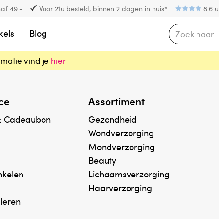
af 49.-
Voor 21u besteld,
binnen 2 dagen in huis
*
8.6 u
kels
Blog
rmatie vind je
hier
ce
Assortiment
& Cadeaubon
Gezondheid
Wondverzorging
Mondverzorging
Beauty
inkelen
Lichaamsverzorging
Haarverzorging
uleren