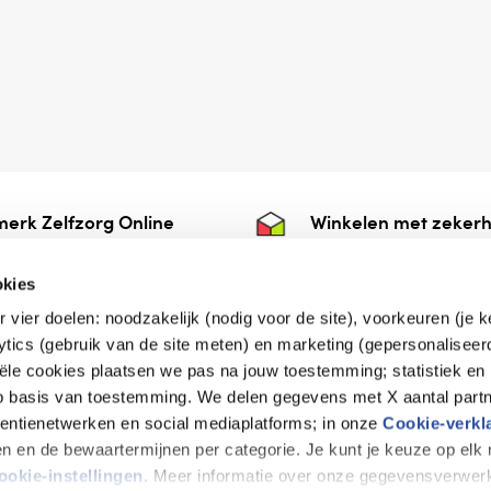
erk Zelfzorg Online
Winkelen met zekerh
ntwoorde zorg, ⁠ook
⁠Deze webshop is aan
e.
⁠bij Thuiswinkelwaarb
okies
r vier doelen: noodzakelijk (nodig voor de site), voorkeuren (je 
lytics (gebruik van de site meten) en marketing (gepersonaliseer
iële cookies plaatsen we pas na jouw toestemming; statistiek en
de vriendelijke specialist
op basis van toestemming. We delen gegevens met X aantal partn
tentienetwerken en social mediaplatforms; in onze
Cookie-verkl
tijen en de bewaartermijnen per categorie. Je kunt je keuze op el
erklaring
Disclaimer
Privacy verklaring
ookie-instellingen
. Meer informatie over onze gegevensverwerk