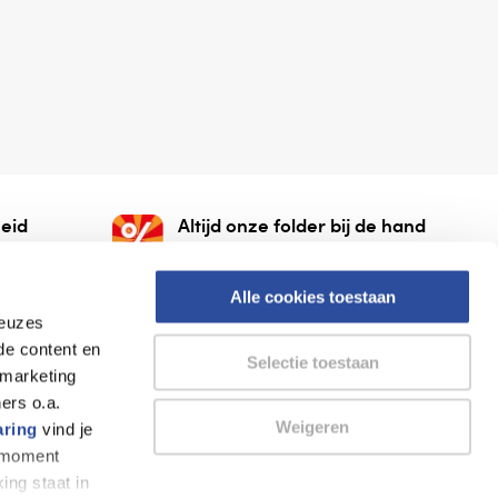
eid
Altijd onze folder bij de hand
gesloten
Check onze folders ⁠bij
org.
AlleFolders.
Alle cookies toestaan
keuzes
de content en
Selectie toestaan
 marketing
ers o.a.
Weigeren
aring
vind je
k moment
Thuiswinkel waarborg
AlleFolders
ing staat in