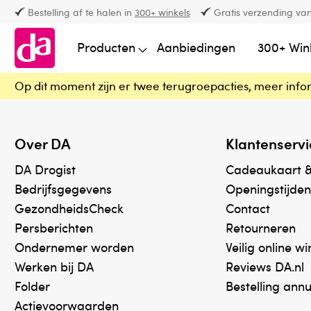
Bestelling af te halen in
300+ winkels
Gratis verzending van
Producten
Aanbiedingen
300+ Win
Op dit moment zijn er twee terugroepacties, meer info
Over DA
Klantenservi
DA Drogist
Cadeaukaart 
Bedrijfsgegevens
Openingstijden
GezondheidsCheck
Contact
Persberichten
Retourneren
Ondernemer worden
Veilig online w
Werken bij DA
Reviews DA.nl
Folder
Bestelling ann
Actievoorwaarden