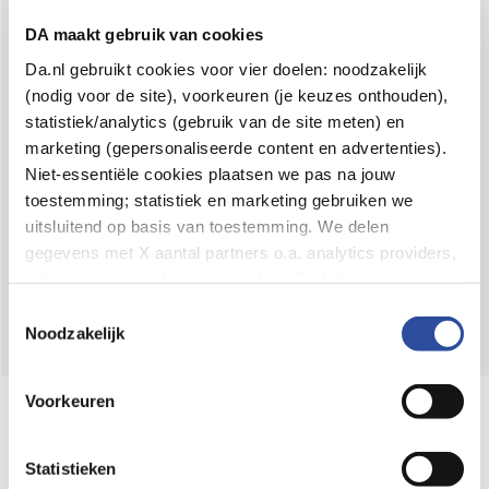
Voor 21u besteld,
binnen 2 dagen in huis
*
DA maakt gebruik van cookies
8.6 uit
4.106 reviews
Da.nl gebruikt cookies voor vier doelen: noodzakelijk
(nodig voor de site), voorkeuren (je keuzes onthouden),
Over DA
statistiek/analytics (gebruik van de site meten) en
Klantenservice
marketing (gepersonaliseerde content en advertenties).
Niet-essentiële cookies plaatsen we pas na jouw
Assortiment
toestemming; statistiek en marketing gebruiken we
uitsluitend op basis van toestemming. We delen
DA
Volg
op:
gegevens met X aantal partners o.a. analytics providers,
advertentienetwerken en social mediaplatforms; in onze
Cookie-verklaring
vind je de volledige lijst van partijen
Toestemmingsselectie
en de bewaartermijnen per categorie. Je kunt je keuze op
Noodzakelijk
elk moment wijzigen of intrekken via
Cookie-
instellingen
. Meer informatie over onze
Voorkeuren
Online aanbieder medicijnen
gegevensverwerking staat in de
Privacyverklaring
.
⁠Controleer welke medicijnen onze
webshop mag verkopen.
Statistieken