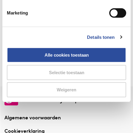
Keurmerk Zelfzorg Online
Marketing
⁠Verantwoorde zorg, ⁠ook online.
Winkelen met zekerheid
Details tonen
⁠Deze webshop is aangesloten ⁠bij
Thuiswinkelwaarborg.
Alle cookies toestaan
Altijd onze folder bij de hand
Check onze folders ⁠bij AlleFolders.
Selectie toestaan
Weigeren
de vriendelijke specialist
Algemene voorwaarden
Cookieverklaring