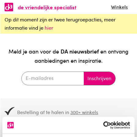
de vriendelijke specialist
Winkels
Op dit moment zijn er twee terugroepacties, meer
informatie vind je
hier
DA nieuwsbrief
Meld je aan voor de
en ontvang
aanbiedingen en inspiratie.
Inschrijven
Bestelling af te halen in
300+ winkels
Gratis verzending vanaf 49.-